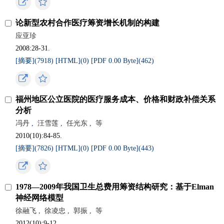
论新型农村合作医疗筹资增长机制的构建
应亚珍
2008:28-31.
[摘要](7918)
[HTML](0)
[PDF 0.00 Byte](462)
福州地区公立医院的医疗服务成本、价格和财政补偿关系
分析
冯丹
,
汪雪莲
,
任光东
,
等
2010(10):84-85.
[摘要](7826)
[HTML](0)
[PDF 0.00 Byte](443)
1978—2009年我国卫生总费用筹资结构研究：基于Elman
神经网络模型
徐融飞
,
徐凌忠
,
郭振
,
等
2012(10):9-12.