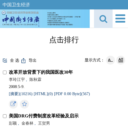
中国卫生经济
点击排行
显示方式：
全 选
导出
改革开放背景下的我国医改30年
李玲江宇
,
陈秋霖
2008:5-9.
[摘要](10216)
[HTML](0)
[PDF 0.00 Byte](567)
美国DRG付费制度改革经验及启示
彭颖
,
金春林
,
王贺男