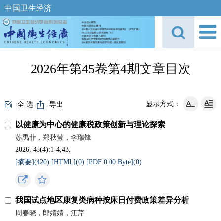
中国卫生经济
2026年第45卷第4期文章目次
显示方式：
全 选
导出
以健康为中心的健康税政策创新与理论探索
苏禹菲，郑秋莹，李瑞锋
2026, 45(4):1-4,43.
[摘要](
420
)
[HTML](
0
)
[PDF 0.00 Byte](
0
)
我国试点地区康复类病种按床日付费政策差异分析
周春晓，郎婧婧，江芹