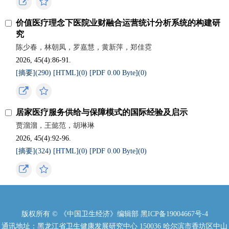
价值医疗理念下医院业财融合运营统计分析系统的构建研
究
陈少春，林朝凤，罗嘉慧，黄新萍，郑佳霓
2026, 45(4):86-91.
[摘要](
290
)
[HTML](
0
)
[PDF 0.00 Byte](
0
)
居家医疗服务供给与保障模式的国际经验及启示
贾溜溜，王懿范，胡琳琳
2026, 45(4):92-96.
[摘要](
324
)
[HTML](
0
)
[PDF 0.00 Byte](
0
)
版权所有 © 《中国卫生经济》编辑部
黑ICP备19004667号-4
通讯地址：黑龙江省卫生健康发展研究中心 150036 哈尔滨市香坊区中山