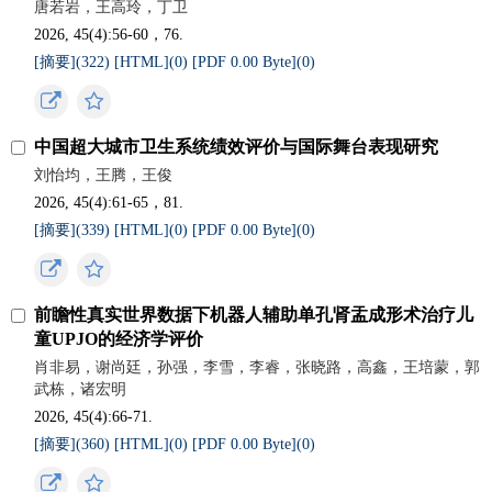
唐若岩，王高玲，丁卫
2026, 45(4):56-60，76.
[摘要](
322
)
[HTML](
0
)
[PDF 0.00 Byte](
0
)
中国超大城市卫生系统绩效评价与国际舞台表现研究
刘怡均，王腾，王俊
2026, 45(4):61-65，81.
[摘要](
339
)
[HTML](
0
)
[PDF 0.00 Byte](
0
)
前瞻性真实世界数据下机器人辅助单孔肾盂成形术治疗儿
童UPJO的经济学评价
肖非易，谢尚廷，孙强，李雪，李睿，张晓路，高鑫，王培蒙，郭
武栋，诸宏明
2026, 45(4):66-71.
[摘要](
360
)
[HTML](
0
)
[PDF 0.00 Byte](
0
)