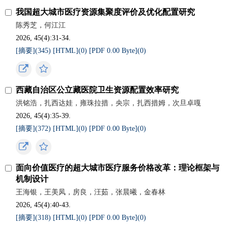
我国超大城市医疗资源集聚度评价及优化配置研究
陈秀芝，何江江
2026, 45(4):31-34.
[摘要](
345
)
[HTML](
0
)
[PDF 0.00 Byte](
0
)
西藏自治区公立藏医院卫生资源配置效率研究
洪铭浩，扎西达娃，雍珠拉措，央宗，扎西措姆，次旦卓嘎
2026, 45(4):35-39.
[摘要](
372
)
[HTML](
0
)
[PDF 0.00 Byte](
0
)
面向价值医疗的超大城市医疗服务价格改革：理论框架与
机制设计
王海银，王美凤，房良，汪茹，张晨曦，金春林
2026, 45(4):40-43.
[摘要](
318
)
[HTML](
0
)
[PDF 0.00 Byte](
0
)