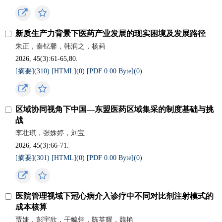
新质生产力背景下医药产业发展的现实困境及发展路径
朱正，秦钇馨，韩润之，杨莉
2026, 45(3):61-65,80.
[摘要](
310
)
[HTML](
0
)
[PDF 0.00 Byte](
0
)
区域协同视角下中国—东盟医药区域集采的制度基础与挑
战
李壮琪，张姝婷，刘宝
2026, 45(3):66-71.
[摘要](
301
)
[HTML](
0
)
[PDF 0.00 Byte](
0
)
医院管理视域下冠心病介入诊疗中不同对比剂注射模式的
成本核算
贾婕，彭宇欣，干毓翎，陈英耀，魏艳