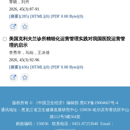
覃晓，刘丹
2026, 45(3):87-91.
[摘要](
285
)
[HTML](
0
)
[PDF 0.00 Byte](
0
)
美国克利夫兰诊所精细化运营管理实践对我国医院运营管
理的启示
李秀华，马灿，王冰倩
2026, 45(3):92-96.
[摘要](
436
)
[HTML](
0
)
[PDF 0.00 Byte](
0
)
版权所有 © 《中国卫生经济》编辑部
黑ICP备19004667号-4
通讯地址：黑龙江省卫生健康发展研究中心 150036 哈尔滨市香坊区中山
路112号5楼504室
邮政编码：150036 联系电话：0451-87253040 Email：