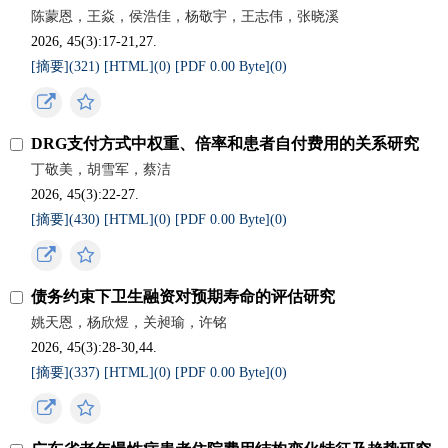
陈蒙恩，王焱，侯浩佳，杨敬宇，王志伟，张晓溪
2026, 45(3):17-21,27.
[摘要](
321
)
[HTML](
0
)
[PDF 0.00 Byte](
0
)
DRG支付方式中权重、倍率和患者自付费用的关系研究
丁敬美，胡雪军，蔡洁
2026, 45(3):22-27.
[摘要](
430
)
[HTML](
0
)
[PDF 0.00 Byte](
0
)
债务约束下卫生融资对预期寿命的评估研究
姚天恩，杨欣煜，关昶瑜，许铭
2026, 45(3):28-30,44.
[摘要](
337
)
[HTML](
0
)
[PDF 0.00 Byte](
0
)