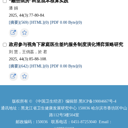
“融合病房”科室成本核算实践
潘 娟
2025, 44(3):77-80-84.
[摘要](
569
)
[HTML](
0
)
[PDF 0.00 Byte](
0
)
政府参与视角下家庭医生签约服务制度演化博弈策略研究
刘 慧，王俏荔，於 君
2025, 44(3):85-88-108.
[摘要](
642
)
[HTML](
0
)
[PDF 0.00 Byte](
0
)
版权所有 © 《中国卫生经济》编辑部
黑ICP备19004667号-4
通讯地址：黑龙江省卫生健康发展研究中心 150036 哈尔滨市香坊区中山
路112号5楼504室
邮政编码：150036 联系电话：0451-87253040 Email：