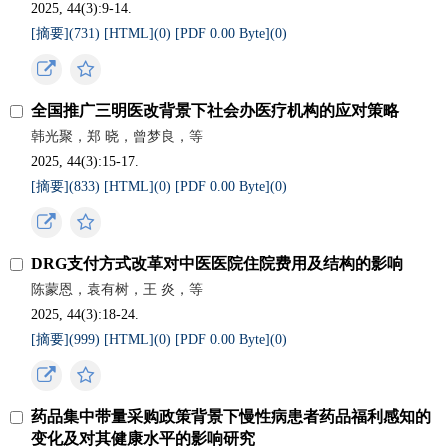
2025, 44(3):9-14.
[摘要](
731
)
[HTML](
0
)
[PDF 0.00 Byte](
0
)
全国推广三明医改背景下社会办医疗机构的应对策略
韩光聚，郑 晓，曾梦良，等
2025, 44(3):15-17.
[摘要](
833
)
[HTML](
0
)
[PDF 0.00 Byte](
0
)
DRG支付方式改革对中医医院住院费用及结构的影响
陈蒙恩，袁有树，王 炎，等
2025, 44(3):18-24.
[摘要](
999
)
[HTML](
0
)
[PDF 0.00 Byte](
0
)
药品集中带量采购政策背景下慢性病患者药品福利感知的
变化及对其健康水平的影响研究