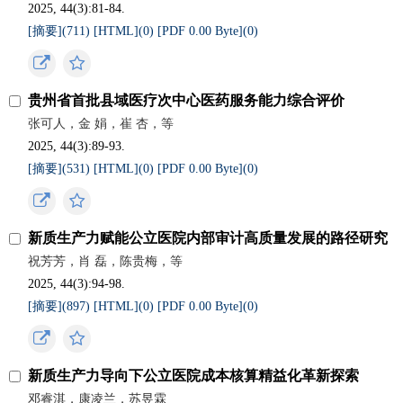
2025, 44(3):81-84.
[摘要](
711
)
[HTML](
0
)
[PDF 0.00 Byte](
0
)
贵州省首批县域医疗次中心医药服务能力综合评价
张可人，金 娟，崔 杏，等
2025, 44(3):89-93.
[摘要](
531
)
[HTML](
0
)
[PDF 0.00 Byte](
0
)
新质生产力赋能公立医院内部审计高质量发展的路径研究
祝芳芳，肖 磊，陈贵梅，等
2025, 44(3):94-98.
[摘要](
897
)
[HTML](
0
)
[PDF 0.00 Byte](
0
)
新质生产力导向下公立医院成本核算精益化革新探索
邓睿淇，康凌兰，苏昱霖