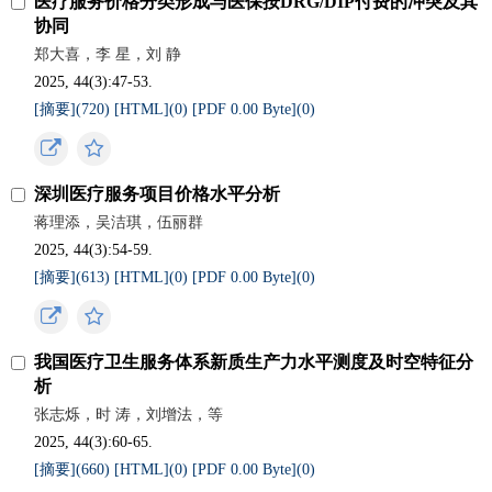
医疗服务价格分类形成与医保按DRG/DIP付费的冲突及其
协同
郑大喜，李 星，刘 静
2025, 44(3):47-53.
[摘要](
720
)
[HTML](
0
)
[PDF 0.00 Byte](
0
)
深圳医疗服务项目价格水平分析
蒋理添，吴洁琪，伍丽群
2025, 44(3):54-59.
[摘要](
613
)
[HTML](
0
)
[PDF 0.00 Byte](
0
)
我国医疗卫生服务体系新质生产力水平测度及时空特征分
析
张志烁，时 涛，刘增法，等
2025, 44(3):60-65.
[摘要](
660
)
[HTML](
0
)
[PDF 0.00 Byte](
0
)