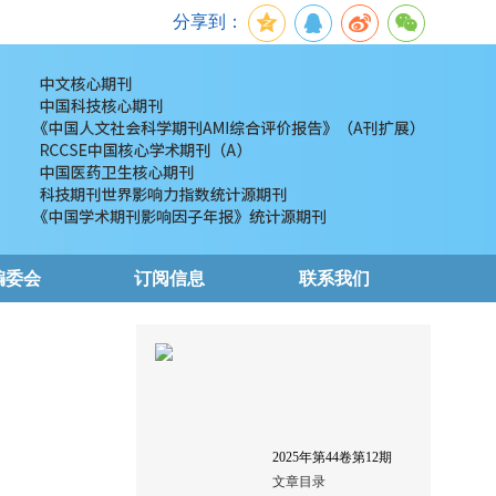
分享到：
编委会
订阅信息
联系我们
2025
年第
44
卷第
12
期
文章目录