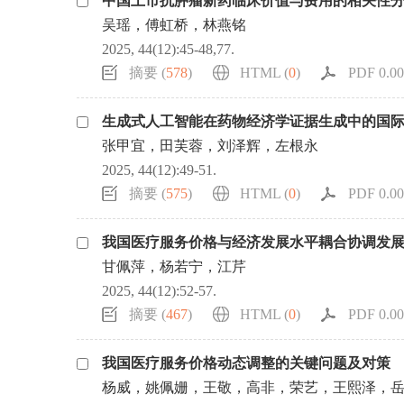
中国上市抗肿瘤新药临床价值与费用的相关性
吴瑶，傅虹桥，林燕铭
2025, 44(12):45-48,77.
摘要 (
578
)
HTML (
0
)
PDF 0.00
生成式人工智能在药物经济学证据生成中的国
张甲宜，田芙蓉，刘泽辉，左根永
2025, 44(12):49-51.
摘要 (
575
)
HTML (
0
)
PDF 0.00
我国医疗服务价格与经济发展水平耦合协调发
甘佩萍，杨若宁，江芹
2025, 44(12):52-57.
摘要 (
467
)
HTML (
0
)
PDF 0.00
我国医疗服务价格动态调整的关键问题及对策
杨威，姚佩姗，王敬，高非，荣艺，王熙泽，