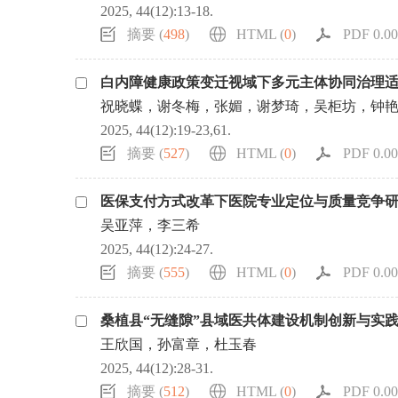
2025, 44(12):13-18.
摘要 (
498
)
HTML (
0
)
PDF 0.00
白内障健康政策变迁视域下多元主体协同治理
祝晓蝶，谢冬梅，张媚，谢梦琦，吴柜坊，钟
2025, 44(12):19-23,61.
摘要 (
527
)
HTML (
0
)
PDF 0.00
医保支付方式改革下医院专业定位与质量竞争
吴亚萍，李三希
2025, 44(12):24-27.
摘要 (
555
)
HTML (
0
)
PDF 0.00
桑植县“无缝隙”县域医共体建设机制创新与实
王欣国，孙富章，杜玉春
2025, 44(12):28-31.
摘要 (
512
)
HTML (
0
)
PDF 0.00