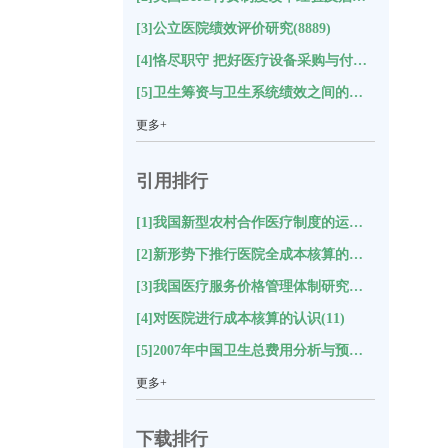
[3]公立医院绩效评价研究(8889)
[4]恪尽职守 把好医疗设备采购与付款关(8652)
[5]卫生筹资与卫生系统绩效之间的关系及对中国的启示研究(8588)
更多+
引用排行
[1]我国新型农村合作医疗制度的运行状况与评价分析(18)
[2]新形势下推行医院全成本核算的思考(17)
[3]我国医疗服务价格管理体制研究综述(12)
[4]对医院进行成本核算的认识(11)
[5]2007年中国卫生总费用分析与预测(11)
更多+
下载排行