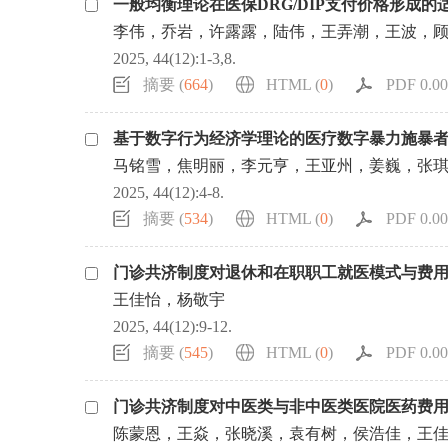
一般均衡理论在医保DRG/DIP支付价格形成的
浏览排名
李伟，乔岩，许露露，陆伟，王弄潮，王波，
2025, 44(12):1-3,8.
摘要 (
664
)
HTML (
0
)
PDF 0.00
基于数字行为经济学理论的医疗数字暴力施暴
马铭雪，焦明丽，李元亨，王亚州，姜巍，张
2025, 44(12):4-8.
摘要 (
534
)
HTML (
0
)
PDF 0.00
门诊共济制度对退休和在职职工就医模式与费
王佳怡，杨敬宇
2025, 44(12):9-12.
摘要 (
545
)
HTML (
0
)
PDF 0.00
门诊共济制度对中医类与非中医类医院医药费
陈蒙恩，王焱，张晓溪，袁有树，侯浩佳，王