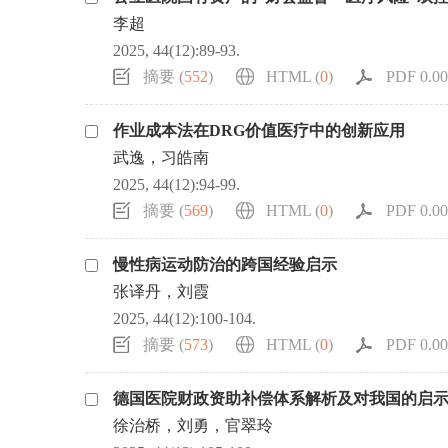
李超
2025, 44(12):89-93.
摘要 (
552
)
HTML (
0
)
PDF 0.00
作业成本法在DRG价值医疗中的创新应用
武逸，习皓南
2025, 44(12):94-99.
摘要 (
569
)
HTML (
0
)
PDF 0.00
慢性病运动防治的跨国经验启示
张译丹，刘霞
2025, 44(12):100-104.
摘要 (
573
)
HTML (
0
)
PDF 0.00
德国医院财政资助补偿体系解析及对我国的启
徐治桥，刘勇，官翠玲