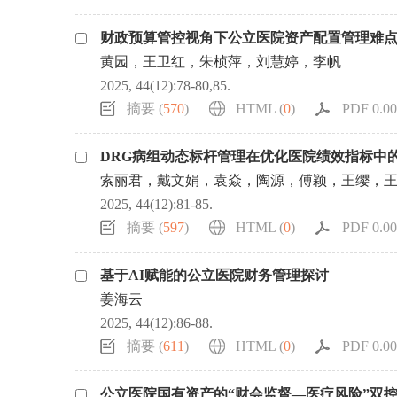
财政预算管控视角下公立医院资产配置管理难
黄园，王卫红，朱桢萍，刘慧婷，李帆
2025, 44(12):78-80,85.
摘要 (
570
)
HTML (
0
)
PDF 0.00
DRG病组动态标杆管理在优化医院绩效指标中
索丽君，戴文娟，袁焱，陶源，傅颖，王缨，
2025, 44(12):81-85.
摘要 (
597
)
HTML (
0
)
PDF 0.00
基于AI赋能的公立医院财务管理探讨
姜海云
2025, 44(12):86-88.
摘要 (
611
)
HTML (
0
)
PDF 0.00
公立医院国有资产的“财会监督—医疗风险”双