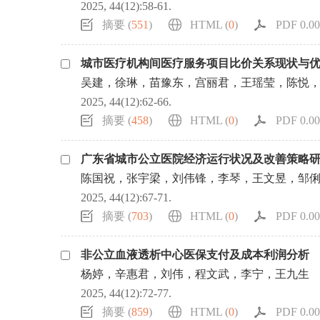
2025, 44(12):58-61.
摘要 (
551
)
HTML (
0
)
PDF 0.00
城市医疗机构间医疗服务项目比价关系现状与
吴建，徐琳，苗豫东，宫丽君，王瑶莹，陈悦
2025, 44(12):62-66.
摘要 (
458
)
HTML (
0
)
PDF 0.00
广东省城市公立医院经济运行状况及改善策略
陈国祝，张宇梁，刘伟锋，李琴，王文昱，邹
2025, 44(12):67-71.
摘要 (
703
)
HTML (
0
)
PDF 0.00
非公立血液透析中心医保支付及成本利润分析
杨婷，辛惠君，刘伟，程文武，李宁，王九生
2025, 44(12):72-77.
摘要 (
859
)
HTML (
0
)
PDF 0.00