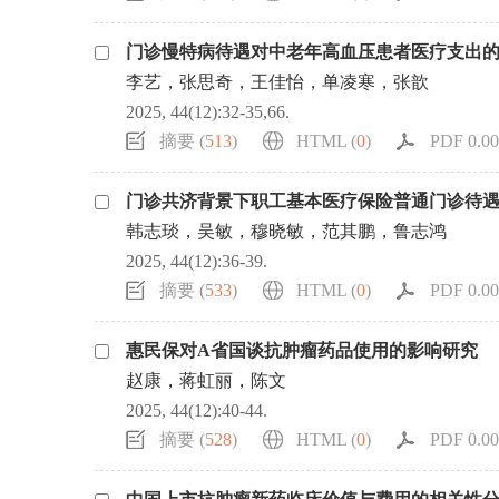
门诊慢特病待遇对中老年高血压患者医疗支出
李艺，张思奇，王佳怡，单凌寒，张歆
2025, 44(12):32-35,66.
摘要 (
513
)
HTML (
0
)
PDF 0.00
门诊共济背景下职工基本医疗保险普通门诊待
韩志琰，吴敏，穆晓敏，范其鹏，鲁志鸿
2025, 44(12):36-39.
摘要 (
533
)
HTML (
0
)
PDF 0.00
惠民保对A省国谈抗肿瘤药品使用的影响研究
赵康，蒋虹丽，陈文
2025, 44(12):40-44.
摘要 (
528
)
HTML (
0
)
PDF 0.00