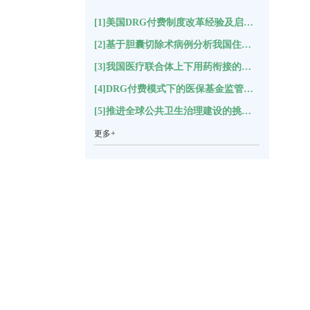
[1]美国DRG付费制度改革经验及启示(17417)
[2]基于胆囊切除术病例分析我国住院结构变化(11146)
[3]我国医疗联合体上下用药衔接的困境分析及对策建议*(5491)
[4]DRG付费模式下的医保基金监管指标体系构建(5282)
[5]推进全球公共卫生治理建设的挑战与思考(5219)
更多+