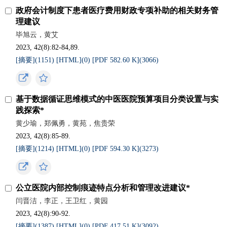
政府会计制度下患者医疗费用财政专项补助的相关财务管
理建议
毕旭云，黄艾
2023, 42(8):82-84,89.
[摘要](
1151
)
[HTML](
0
)
[PDF 582.60 K](
3066
)
基于数据循证思维模式的中医医院预算项目分类设置与实
践探索*
黄少瑜，郑佩勇，黄苑，焦贵荣
2023, 42(8):85-89.
[摘要](
1214
)
[HTML](
0
)
[PDF 594.30 K](
3273
)
公立医院内部控制痕迹特点分析和管理改进建议*
闫晋洁，李正，王卫红，黄园
2023, 42(8):90-92.
[摘要](
1387
)
[HTML](
0
)
[PDF 417.51 K](
3092
)