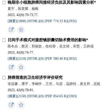
晚期非小细胞肺癌间接经济负担及其影响因素分析*
夏宇，陈英耀，杨毅
2023, 42(8):70-73,77.
[摘要](
1808
)
[HTML](
0
)
[PDF 774.33 K](
2932
)
日间手术模式对腹腔镜胆囊切除术费用的影响*
陈冬垚，蔡滨，郭振歆，徐桂蓉，吴文靖，宋慧，王静成
2023, 42(8):74-77.
[摘要](
2210
)
[HTML](
0
)
[PDF 580.40 K](
3032
)
肺癌筛查的卫生经济学评价研究
张温馨，潘宇，李峒作，王亮，马原，寇静恬，唐文祥，迟航
2023, 42(8):78-81.
[摘要](
2150
)
[HTML](
0
)
[PDF 854.65 K](
3303
)