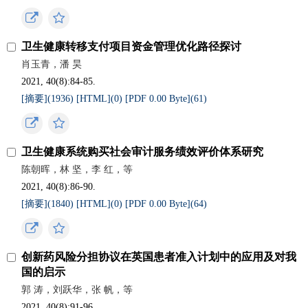
卫生健康转移支付项目资金管理优化路径探讨
肖玉青，潘 昊
2021, 40(8):84-85.
[摘要](
1936
)
[HTML](
0
)
[PDF 0.00 Byte](
61
)
卫生健康系统购买社会审计服务绩效评价体系研究
陈朝晖，林 坚，李 红，等
2021, 40(8):86-90.
[摘要](
1840
)
[HTML](
0
)
[PDF 0.00 Byte](
64
)
创新药风险分担协议在英国患者准入计划中的应用及对我
国的启示
郭 涛，刘跃华，张 帆，等
2021, 40(8):91-96.