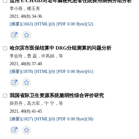
运用 E-CHAID对老年脑梗死患者住院费用病例分组分析
李小燕，楼玉美
2021, 40(8):34-36.
[摘要](
1663
)
[HTML](
0
)
[PDF 0.00 Byte](
52
)
哈尔滨市医保结算中 DRG分组测算的问题分析
李会玲，曹 蕊，许凤娟，等
2021, 40(8):37-40.
[摘要](
1878
)
[HTML](
0
)
[PDF 0.00 Byte](
61
)
我国省际卫生资源系统脆弱性综合评价研究
薛乔丹，高力军，宁 宁，等
2021, 40(8):41-45.
[摘要](
1827
)
[HTML](
0
)
[PDF 0.00 Byte](
58
)