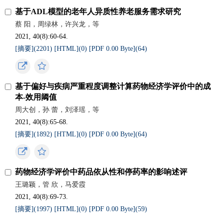
基于ADL模型的老年人异质性养老服务需求研究
蔡 阳，周绿林，许兴龙，等
2021, 40(8):60-64.
[摘要](
2201
)
[HTML](
0
)
[PDF 0.00 Byte](
64
)
基于偏好与疾病严重程度调整计算药物经济学评价中的成
本-效用阈值
周大创，孙 蕾，刘泽瑶，等
2021, 40(8):65-68.
[摘要](
1892
)
[HTML](
0
)
[PDF 0.00 Byte](
64
)
药物经济学评价中药品依从性和停药率的影响述评
王璐颖，管 欣，马爱霞
2021, 40(8):69-73.
[摘要](
1997
)
[HTML](
0
)
[PDF 0.00 Byte](
59
)