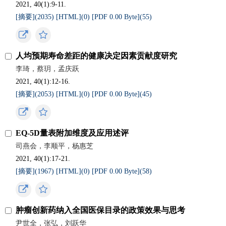
2021, 40(1):9-11.
[摘要](
2035
)
[HTML](
0
)
[PDF 0.00 Byte](
55
)
人均预期寿命差距的健康决定因素贡献度研究
李琦，蔡玥，孟庆跃
2021, 40(1):12-16.
[摘要](
2053
)
[HTML](
0
)
[PDF 0.00 Byte](
45
)
EQ-5D量表附加维度及应用述评
司燕会，李顺平，杨惠芝
2021, 40(1):17-21.
[摘要](
1967
)
[HTML](
0
)
[PDF 0.00 Byte](
58
)
肿瘤创新药纳入全国医保目录的政策效果与思考
尹世全，张弘，刘跃华