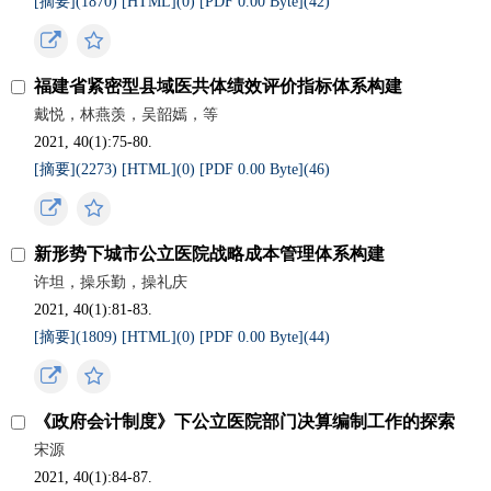
[摘要](
1870
)
[HTML](
0
)
[PDF 0.00 Byte](
42
)
福建省紧密型县域医共体绩效评价指标体系构建
戴悦，林燕羡，吴韶嫣，等
2021, 40(1):75-80.
[摘要](
2273
)
[HTML](
0
)
[PDF 0.00 Byte](
46
)
新形势下城市公立医院战略成本管理体系构建
许坦，操乐勤，操礼庆
2021, 40(1):81-83.
[摘要](
1809
)
[HTML](
0
)
[PDF 0.00 Byte](
44
)
《政府会计制度》下公立医院部门决算编制工作的探索
宋源
2021, 40(1):84-87.