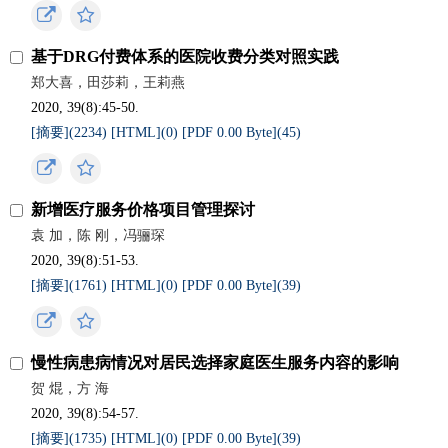
基于DRG付费体系的医院收费分类对照实践
郑大喜，田莎莉，王莉燕
2020, 39(8):45-50.
[摘要](
2234
)
[HTML](
0
)
[PDF 0.00 Byte](
45
)
新增医疗服务价格项目管理探讨
袁 加，陈 刚，冯骊琛
2020, 39(8):51-53.
[摘要](
1761
)
[HTML](
0
)
[PDF 0.00 Byte](
39
)
慢性病患病情况对居民选择家庭医生服务内容的影响
贺 焜，方 海
2020, 39(8):54-57.
[摘要](
1735
)
[HTML](
0
)
[PDF 0.00 Byte](
39
)