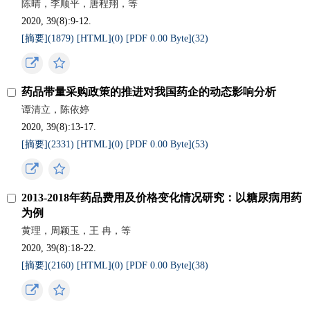
陈晴，李顺平，唐程翔，等
2020, 39(8):9-12.
[摘要](
1879
)
[HTML](
0
)
[PDF 0.00 Byte](
32
)
药品带量采购政策的推进对我国药企的动态影响分析
谭清立，陈依婷
2020, 39(8):13-17.
[摘要](
2331
)
[HTML](
0
)
[PDF 0.00 Byte](
53
)
2013-2018年药品费用及价格变化情况研究：以糖尿病用药
为例
黄理，周颖玉，王 冉，等
2020, 39(8):18-22.
[摘要](
2160
)
[HTML](
0
)
[PDF 0.00 Byte](
38
)