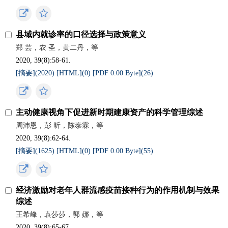
县域内就诊率的口径选择与政策意义
郑 芸，农 圣，黄二丹，等
2020, 39(8):58-61.
[摘要](
2020
)
[HTML](
0
)
[PDF 0.00 Byte](
26
)
主动健康视角下促进新时期建康资产的科学管理综述
周沛恩，彭 昕，陈泰霖，等
2020, 39(8):62-64.
[摘要](
1625
)
[HTML](
0
)
[PDF 0.00 Byte](
55
)
经济激励对老年人群流感疫苗接种行为的作用机制与效果
综述
王希峰，袁莎莎，郭 娜，等
2020, 39(8):65-67.