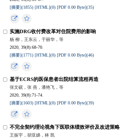
[摘要](
1855
)
[HTML](
0
)
[PDF 0.00 Byte](
35
)
实施DRG收付费改革对住院费用的影响
杨 柳，王东云，于丽华，等
2020, 39(8):68-70.
[摘要](
1771
)
[HTML](
0
)
[PDF 0.00 Byte](
46
)
基于ECRS的医保患者出院结算流程再造
张文砚，张 燕，潘艳飞，等
2020, 39(8):71-74.
[摘要](
1603
)
[HTML](
0
)
[PDF 0.00 Byte](
39
)
不完全契约理论视角下医联体绩效评价及改进策略
王振宇，胡亚娣，林 凯