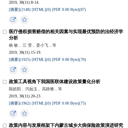
2019, 38(11):8-14.
[摘要](
2148
)
[HTML](
0
)
[PDF 0.00 Byte](
87
)
医疗侵权损害赔偿的相关因素与实现最优预防的法经济学
分析
杨 敏
,
江 雪
,
姜小飞，等
2019, 38(11):15-19.
[摘要](
1925
)
[HTML](
0
)
[PDF 0.00 Byte](
70
)
政策工具视角下我国医联体建设政策量化分析
陈皓阳
,
闫如玉
,
高静雅，等
2019, 38(11):20-23.
[摘要](
1962
)
[HTML](
0
)
[PDF 0.00 Byte](
75
)
政策内容与发展框架下内蒙古城乡大病保险政策演进研究