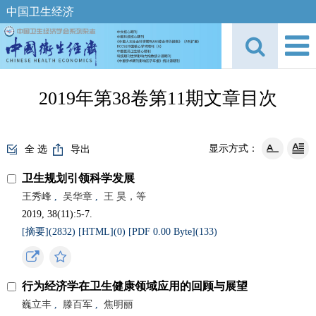
中国卫生经济
2019年第38卷第11期文章目次
显示方式：
全 选
导出
卫生规划引领科学发展
王秀峰
,
吴华章
,
王 昊，等
2019, 38(11):5-7.
[摘要](
2832
)
[HTML](
0
)
[PDF 0.00 Byte](
133
)
行为经济学在卫生健康领域应用的回顾与展望
巍立丰
,
滕百军
,
焦明丽