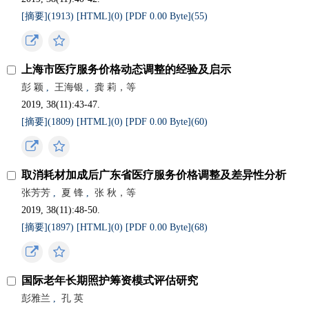
[摘要](
1913
)
[HTML](
0
)
[PDF 0.00 Byte](
55
)
上海市医疗服务价格动态调整的经验及启示
彭 颖
,
王海银
,
龚 莉，等
2019, 38(11):43-47.
[摘要](
1809
)
[HTML](
0
)
[PDF 0.00 Byte](
60
)
取消耗材加成后广东省医疗服务价格调整及差异性分析
张芳芳
,
夏 锋
,
张 秋，等
2019, 38(11):48-50.
[摘要](
1897
)
[HTML](
0
)
[PDF 0.00 Byte](
68
)
国际老年长期照护筹资模式评估研究
彭雅兰
,
孔 英