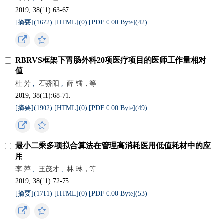
2019, 38(11):63-67.
[摘要](
1672
)
[HTML](
0
)
[PDF 0.00 Byte](
42
)
RBRVS框架下胃肠外科20项医疗项目的医师工作量相对
值
杜 芳
,
石骄阳
,
薛 镭，等
2019, 38(11):68-71.
[摘要](
1902
)
[HTML](
0
)
[PDF 0.00 Byte](
49
)
最小二乘多项拟合算法在管理高消耗医用低值耗材中的应
用
李 萍
,
王茂才
,
林 琳，等
2019, 38(11):72-75.
[摘要](
1711
)
[HTML](
0
)
[PDF 0.00 Byte](
53
)