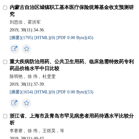
内蒙古自治区城镇职工基本医疗保险统筹基金收支预测研
究
刘思佳
,
霍洪军
2019, 38(11):34-36.
[摘要](
1795
)
[HTML](
0
)
[PDF 0.00 Byte](
45
)
重大疾病防治用药、公共卫生用药、临床急需特效药专利
药品价格水平中日比较
陈明艳
,
徐 伟
,
杜雯雯
2019, 38(11):37-39.
[摘要](
1654
)
[HTML](
0
)
[PDF 0.00 Byte](
53
)
浙江省、上海市及青岛市罕见病患者用药待遇水平比较分
析
李赛赛
,
徐 伟
,
王煜昊，等
2019, 38(11):40-42.