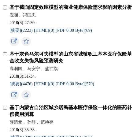
基于截面固定效应模型的商业健康保险需求影响因素分析
倪澜
,
冯国忠
2018(3):27-30.
[摘要](
2223
)
[HTML](
0
)
[PDF 0.00 Byte](
69
)
基于灰色马尔可夫模型的山东省城镇职工基本医疗保险基
金收支失衡风险预测研究
高润国
,
马安宁
,
盛红旗
2018(3):31-34.
[摘要](
4476
)
[HTML](
0
)
[PDF 0.00 Byte](
570
)
基于内蒙古自治区城乡居民基本医疗保险一体化的医药补
偿费用测算
薛清元
,
孙静
,
范艳存
2018(3):35-38.