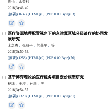
周怡
,
余奕杉
2018(3):46-49.
[摘要](
1632
)
[HTML](
0
)
[PDF 0.00 Byte](
63
)
医疗资源地理配置视角下的京津冀区域分级诊疗的协同发
展研究
宋之杰
,
张丽平
,
郭燕平
,
等
2018(3):50-53.
[摘要](
1258
)
[HTML](
0
)
[PDF 0.00 Byte](
76
)
基于博弈理论的医疗服务项目定价模型研究
杨练
,
王滢
,
孙群
,
等
2018(3):54-57.
[摘要](
2320
)
[HTML](
0
)
[PDF 0.00 Byte](
81
)