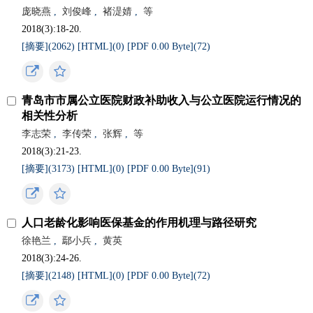
庞晓燕
,
刘俊峰
,
褚湜婧
,
等
2018(3):18-20.
[摘要](
2062
)
[HTML](
0
)
[PDF 0.00 Byte](
72
)
青岛市市属公立医院财政补助收入与公立医院运行情况的
相关性分析
李志荣
,
李传荣
,
张辉
,
等
2018(3):21-23.
[摘要](
3173
)
[HTML](
0
)
[PDF 0.00 Byte](
91
)
人口老龄化影响医保基金的作用机理与路径研究
徐艳兰
,
鄢小兵
,
黄英
2018(3):24-26.
[摘要](
2148
)
[HTML](
0
)
[PDF 0.00 Byte](
72
)