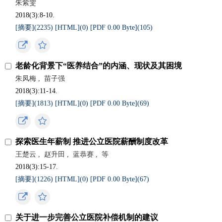
朱紫雯
2018(3):8-10.
[摘要](
2235
)
[HTML](
0
)
[PDF 0.00 Byte](
105
)
老龄化背景下“医养结合”的内涵、现状及其困境
朱凤梅
,
苗子强
2018(3):11-14.
[摘要](
1813
)
[HTML](
0
)
[PDF 0.00 Byte](
69
)
探索医生年薪制 推进公立医院薪酬制度改革
王楚云
,
赵升田
,
蓝恭赛
,
等
2018(3):15-17.
[摘要](
1226
)
[HTML](
0
)
[PDF 0.00 Byte](
67
)
关于进一步完善公立医院补偿机制的建议