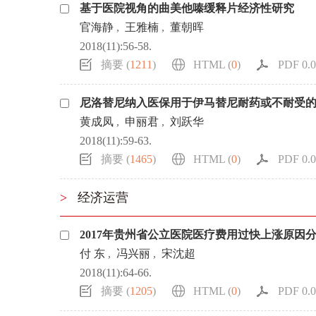
基于医院视角的曲美他嗪缓释片经济性研究
官海静
,
王雅楠
,
董朝晖
2018(11):56-58.
摘要 (
1211
)
HTML (
0
)
PDF 0.0
尼洛替尼纳入医保用于伊马替尼耐药或不耐受
黄成凤
,
申丽君
,
刘跃华
2018(11):59-63.
摘要 (
1465
)
HTML (
0
)
PDF 0.0
>
经济运营
2017年贵州省公立医院医疗费用过快上涨原因
付 东
,
冯兴丽
,
宋沈超
2018(11):64-66.
摘要 (
1205
)
HTML (
0
)
PDF 0.0