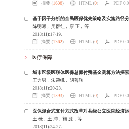
摘要 (
1638
)
HTML (
0
)
PDF 0.0
基于因子分析的全民医保优先策略及实施路径
陈明曦
,
吴群红
,
康 正
,
等
2018(11):17-19.
摘要 (
1362
)
HTML (
0
)
PDF 0.0
>
医疗保障
城市区级医联体医保总额付费基金测算方法探
王力男
,
朱碧帆
,
胡善联
2018(11):20-23.
摘要 (
1393
)
HTML (
0
)
PDF 0.0
医保混合式支付方式改革对县级公立医院经济
王 薇
,
王 沛
,
施 源，等
2018(11):24-27.