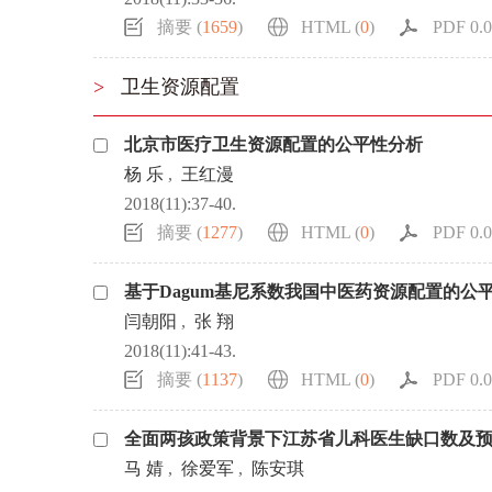
摘要 (
1659
)
HTML (
0
)
PDF 0.0
>
卫生资源配置
北京市医疗卫生资源配置的公平性分析
杨 乐
,
王红漫
2018(11):37-40.
摘要 (
1277
)
HTML (
0
)
PDF 0.0
基于Dagum基尼系数我国中医药资源配置的公
闫朝阳
,
张 翔
2018(11):41-43.
摘要 (
1137
)
HTML (
0
)
PDF 0.0
全面两孩政策背景下江苏省儿科医生缺口数及
马 婧
,
徐爱军
,
陈安琪