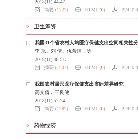
2018(11):44-47.
摘要 (
1227
)
HTML (
0
)
PDF 0.0
>
卫生筹资
我国31个省农村人均医疗保健支出空间相关性
李 旭
,
刘 倩
,
仇蕾洁，等
2018(11):48-51.
摘要 (
1507
)
HTML (
0
)
PDF 0.0
我国农村居民医疗保健支出省际差异研究
高文倩
,
王良健
2018(11):52-54.
摘要 (
1585
)
HTML (
0
)
PDF 0.0
>
药物经济