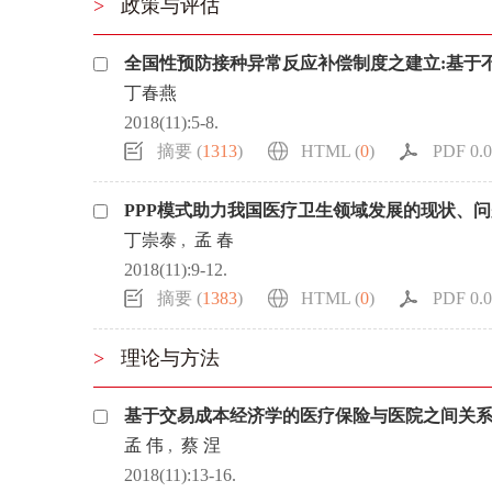
>
政策与评估
浏览排名
全国性预防接种异常反应补偿制度之建立:基于
丁春燕
2018(11):5-8.
摘要 (
1313
)
HTML (
0
)
PDF 0.0
PPP模式助力我国医疗卫生领域发展的现状、
丁崇泰
,
孟 春
2018(11):9-12.
摘要 (
1383
)
HTML (
0
)
PDF 0.0
>
理论与方法
基于交易成本经济学的医疗保险与医院之间关
孟 伟
,
蔡 涅
2018(11):13-16.