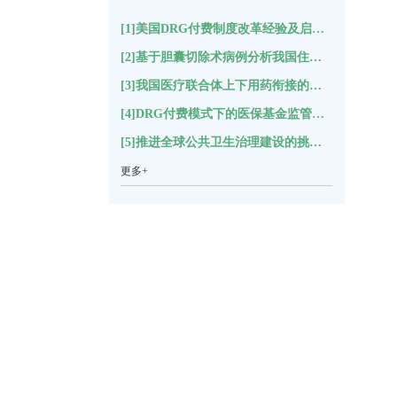
[1]美国DRG付费制度改革经验及启示(17427)
[2]基于胆囊切除术病例分析我国住院结构变化(11147)
[3]我国医疗联合体上下用药衔接的困境分析及对策建议*(5505)
[4]DRG付费模式下的医保基金监管指标体系构建(5307)
[5]推进全球公共卫生治理建设的挑战与思考(5231)
更多+