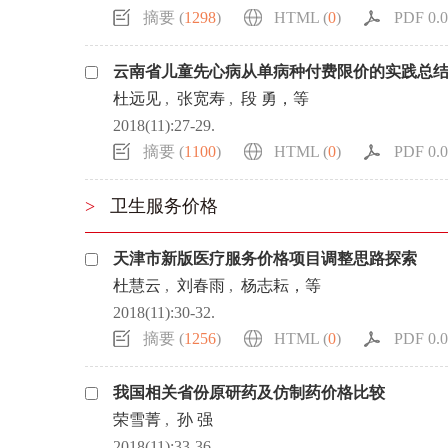
摘要 (
1298
)
HTML (
0
)
PDF 0.0
云南省儿童先心病从单病种付费限价的实践总
杜远见
,
张宽寿
,
段 勇，等
2018(11):27-29.
摘要 (
1100
)
HTML (
0
)
PDF 0.0
>
卫生服务价格
天津市新版医疗服务价格项目调整思路探索
杜慧云
,
刘春雨
,
杨志耘，等
2018(11):30-32.
摘要 (
1256
)
HTML (
0
)
PDF 0.0
我国相关省份原研药及仿制药价格比较
荣雪菁
,
孙 强
2018(11):33-36.