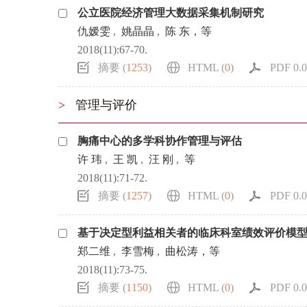
公立医院经济管理大数据采集机制研究
仇嫒雯
,
姚晶晶
,
陈 东，等
2018(11):67-70.
摘要 (
1253
)
HTML (
0
)
PDF 0.0
>
管理与评价
胸痛中心的多学科协作管理与评估
许 玮
,
王 凯
,
汪 刚
,
等
2018(11):71-72.
摘要 (
1257
)
HTML (
0
)
PDF 0.0
基于决定型利益相关者的临床科室绩效评价模
郑二维
,
李雪梅
,
曲松涛，等
2018(11):73-75.
摘要 (
1150
)
HTML (
0
)
PDF 0.0