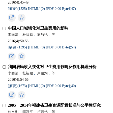
2016(4):45-49.
[摘要](
1525
)
[HTML](
0
)
[PDF 0.00 Byte](
47
)
中国人口城镇化对卫生费用的影响
李丽清
,
杜福贻
,
刘巧艳
,
等
2016(4):50-53.
[摘要](
1395
)
[HTML](
0
)
[PDF 0.00 Byte](
54
)
我国居民收入变化对卫生费用影响及作用机理分析
李丽清
,
杜福贻
,
卢祖洵
,
等
2016(4):54-56.
[摘要](
1673
)
[HTML](
0
)
[PDF 0.00 Byte](
40
)
2005—2014年福建省卫生资源配置状况与公平性研究
刘文彬
,
李跃平
,
卢若艳
,
等