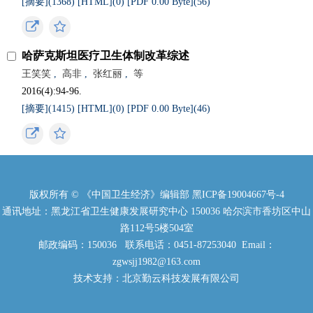
[摘要](
1368
)
[HTML](
0
)
[PDF 0.00 Byte](
56
)
哈萨克斯坦医疗卫生体制改革综述
王笑笑
,
高非
,
张红丽
,
等
2016(4):94-96.
[摘要](
1415
)
[HTML](
0
)
[PDF 0.00 Byte](
46
)
版权所有 © 《中国卫生经济》编辑部
黑ICP备19004667号-4
通讯地址：黑龙江省卫生健康发展研究中心 150036 哈尔滨市香坊区中山
路112号5楼504室
邮政编码：150036 联系电话：0451-87253040 Email：
zgwsjj1982@163.com
技术支持：北京勤云科技发展有限公司