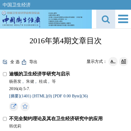
中国卫生经济
2016年第4期文章目次
显示方式：
全 选
导出
迪顿的卫生经济学研究与启示
杨善发
,
朱健
,
桂成
,
等
2016(4):5-7.
[摘要](
1401
)
[HTML](
0
)
[PDF 0.00 Byte](
36
)
不完全契约理论及其在卫生经济研究中的应用
韩优莉