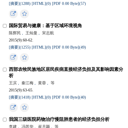
[摘要](
1288
)
[HTML](
0
)
[PDF 0.00 Byte](
57
)
国际贸易与健康：基于区域环境视角
陈辉民
,
王灿曼
,
宋志航
2015(9):60-62.
[摘要](
1255
)
[HTML](
0
)
[PDF 0.00 Byte](
49
)
西部农牧民族地区居民疾病直接经济负担及其影响因素分
析
王滨
,
秦江梅
,
黄蓉
,
等
2015(9):63-65.
[摘要](
1418
)
[HTML](
0
)
[PDF 0.00 Byte](
40
)
我国三级医院药物治疗慢阻肺患者的经济负担分析
李建
,
冯芮华
,
崔月颖
,
等