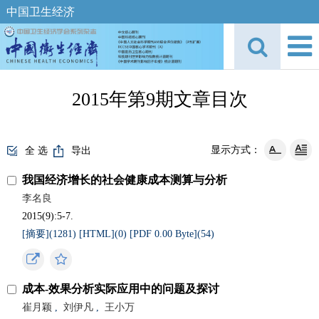
中国卫生经济
2015年第9期文章目次
显示方式：
全 选
导出
我国经济增长的社会健康成本测算与分析
李名良
2015(9):5-7.
[摘要](
1281
)
[HTML](
0
)
[PDF 0.00 Byte](
54
)
成本-效果分析实际应用中的问题及探讨
崔月颖
,
刘伊凡
,
王小万