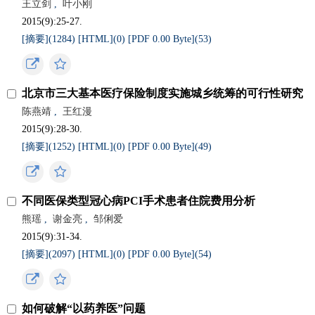
王立剑
,
叶小刚
2015(9):25-27.
[摘要](
1284
)
[HTML](
0
)
[PDF 0.00 Byte](
53
)
北京市三大基本医疗保险制度实施城乡统筹的可行性研究
陈燕靖
,
王红漫
2015(9):28-30.
[摘要](
1252
)
[HTML](
0
)
[PDF 0.00 Byte](
49
)
不同医保类型冠心病PCI手术患者住院费用分析
熊瑶
,
谢金亮
,
邹俐爱
2015(9):31-34.
[摘要](
2097
)
[HTML](
0
)
[PDF 0.00 Byte](
54
)
如何破解“以药养医”问题