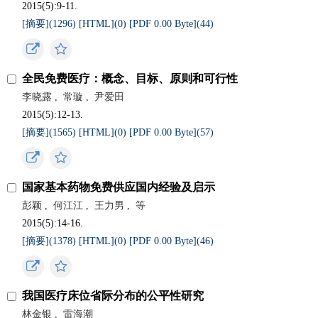
2015(5):9-11.
[摘要](
1296
)
[HTML](
0
)
[PDF 0.00 Byte](
44
)
全民免费医疗：概念、目标、原则和可行性
李晓露
,
常璇
,
尹爱田
2015(5):12-13.
[摘要](
1565
)
[HTML](
0
)
[PDF 0.00 Byte](
57
)
国家基本药物免费供应国内经验及启示
彭颖
,
何江江
,
王力男
,
等
2015(5):14-16.
[摘要](
1378
)
[HTML](
0
)
[PDF 0.00 Byte](
46
)
我国医疗床位省际分布的公平性研究
林金银
,
雷海潮