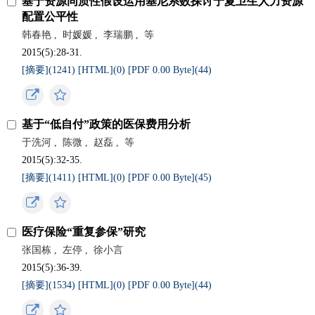
基于资源同质性假设运用基尼系数探讨宁夏卫生人力资源
配置公平性
韩春艳
,
时媛媛
,
李瑞鹏
,
等
2015(5):28-31.
[摘要](
1241
)
[HTML](
0
)
[PDF 0.00 Byte](
44
)
基于“低自付”政策的医保费用分析
于洗河
,
陈微
,
赵磊
,
等
2015(5):32-35.
[摘要](
1411
)
[HTML](
0
)
[PDF 0.00 Byte](
45
)
医疗保险“重复参保”研究
张国栋
,
左停
,
徐小言
2015(5):36-39.
[摘要](
1534
)
[HTML](
0
)
[PDF 0.00 Byte](
44
)