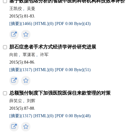
基于数据包络分析的省级中医药科研机构科技效率评价
王凯佼
,
吴曼
2015(5):81-83.
[摘要](
1466
)
[HTML](
0
)
[PDF 0.00 Byte](
43
)
胆石症患者手术方式经济学评价研究进展
向前
,
覃潇茗
,
许军
2015(5):84-86.
[摘要](
1317
)
[HTML](
0
)
[PDF 0.00 Byte](
51
)
总额预付制度下加强医院医保往来款管理的对策
薛笑尘
,
刘辉
2015(5):87-88.
[摘要](
1317
)
[HTML](
0
)
[PDF 0.00 Byte](
48
)