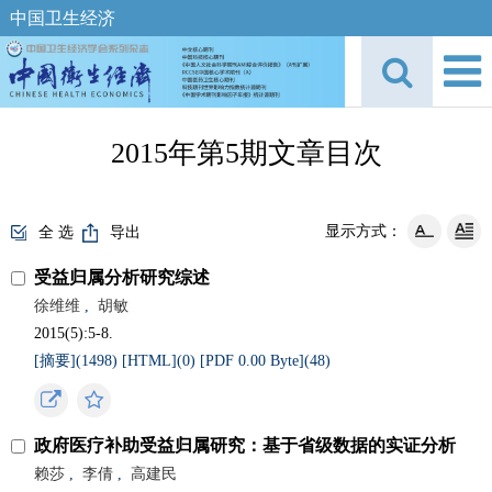
中国卫生经济
2015年第5期文章目次
显示方式：
全 选
导出
受益归属分析研究综述
徐维维
,
胡敏
2015(5):5-8.
[摘要](
1498
)
[HTML](
0
)
[PDF 0.00 Byte](
48
)
政府医疗补助受益归属研究：基于省级数据的实证分析
赖莎
,
李倩
,
高建民