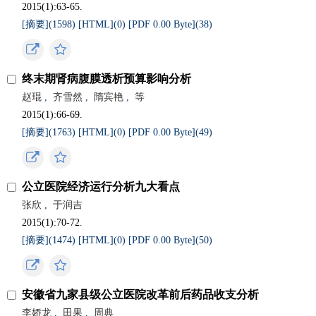
2015(1):63-65.
[摘要](
1598
)
[HTML](
0
)
[PDF 0.00 Byte](
38
)
终末期肾病腹膜透析预算影响分析
赵琨
,
齐雪然
,
隋宾艳
,
等
2015(1):66-69.
[摘要](
1763
)
[HTML](
0
)
[PDF 0.00 Byte](
49
)
公立医院经济运行分析九大看点
张欣
,
于润吉
2015(1):70-72.
[摘要](
1474
)
[HTML](
0
)
[PDF 0.00 Byte](
50
)
安徽省九家县级公立医院改革前后药品收支分析
李娇龙
,
田果
,
周典