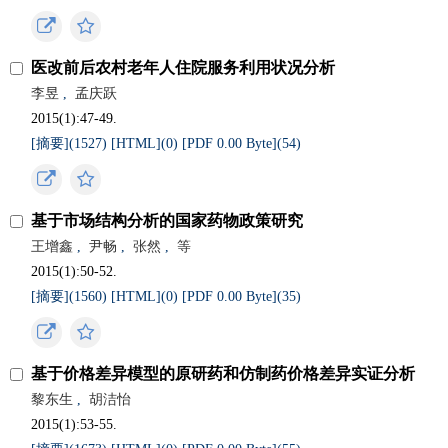
医改前后农村老年人住院服务利用状况分析
李昱
,
孟庆跃
2015(1):47-49.
[摘要](
1527
)
[HTML](
0
)
[PDF 0.00 Byte](
54
)
基于市场结构分析的国家药物政策研究
王增鑫
,
尹畅
,
张然
,
等
2015(1):50-52.
[摘要](
1560
)
[HTML](
0
)
[PDF 0.00 Byte](
35
)
基于价格差异模型的原研药和仿制药价格差异实证分析
黎东生
,
胡洁怡
2015(1):53-55.