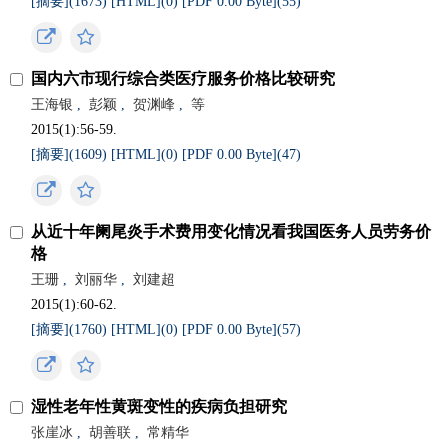
[摘要](
1673
)
[HTML](
0
)
[PDF 0.00 Byte](
55
)
国内六市现行综合类医疗服务价格比较研究
王海银
,
彭颖
,
贺渊峰
,
等
2015(1):56-59.
[摘要](
1609
)
[HTML](
0
)
[PDF 0.00 Byte](
47
)
从近十年阑尾炎手术费用变化情况看我国医务人员劳务价
格
王珊
,
刘丽华
,
刘建超
2015(1):60-62.
[摘要](
1760
)
[HTML](
0
)
[PDF 0.00 Byte](
57
)
湿性老年性黄斑变性的疾病负担研究
张崖冰
,
胡善联
,
常精华