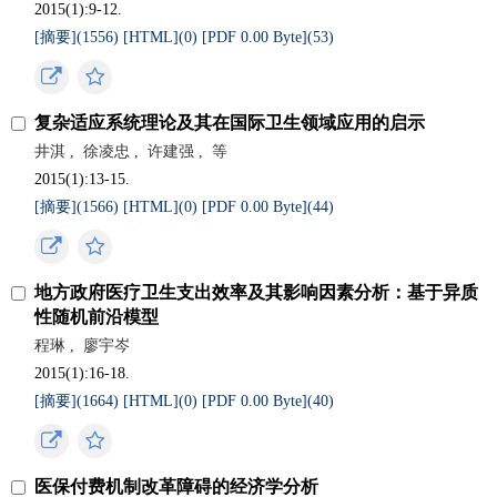
2015(1):9-12.
[摘要](
1556
)
[HTML](
0
)
[PDF 0.00 Byte](
53
)
复杂适应系统理论及其在国际卫生领域应用的启示
井淇
,
徐凌忠
,
许建强
,
等
2015(1):13-15.
[摘要](
1566
)
[HTML](
0
)
[PDF 0.00 Byte](
44
)
地方政府医疗卫生支出效率及其影响因素分析：基于异质
性随机前沿模型
程琳
,
廖宇岑
2015(1):16-18.
[摘要](
1664
)
[HTML](
0
)
[PDF 0.00 Byte](
40
)
医保付费机制改革障碍的经济学分析