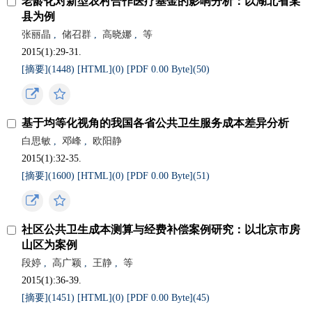
老龄化对新型农村合作医疗基金的影响分析：以湖北省某
县为例
张丽晶
,
储召群
,
高晓娜
,
等
2015(1):29-31.
[摘要](
1448
)
[HTML](
0
)
[PDF 0.00 Byte](
50
)
基于均等化视角的我国各省公共卫生服务成本差异分析
白思敏
,
邓峰
,
欧阳静
2015(1):32-35.
[摘要](
1600
)
[HTML](
0
)
[PDF 0.00 Byte](
51
)
社区公共卫生成本测算与经费补偿案例研究：以北京市房
山区为案例
段婷
,
高广颖
,
王静
,
等
2015(1):36-39.
[摘要](
1451
)
[HTML](
0
)
[PDF 0.00 Byte](
45
)