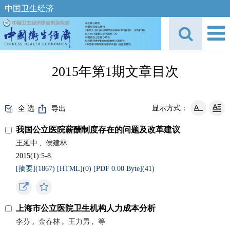
中国卫生经济
2015年第1期文章目次
显示方式：
全 选
导出
我国公立医院薪酬制度存在的问题及改革建议
王延中
,
侯建林
2015(1):5-8.
[摘要](
1867
)
[HTML](
0
)
[PDF 0.00 Byte](
41
)
上海市公立医院卫生机构人力成本分析
李芬
,
金春林
,
王力男
,
等