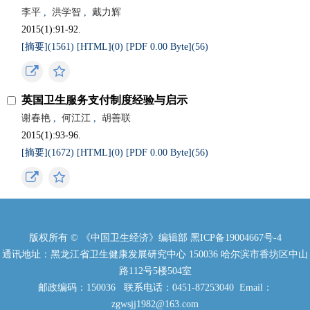
李平
,
洪学智
,
戴力辉
2015(1):91-92.
[摘要](
1561
)
[HTML](
0
)
[PDF 0.00 Byte](
56
)
英国卫生服务支付制度经验与启示
谢春艳
,
何江江
,
胡善联
2015(1):93-96.
[摘要](
1672
)
[HTML](
0
)
[PDF 0.00 Byte](
56
)
版权所有 © 《中国卫生经济》编辑部
黑ICP备19004667号-4
通讯地址：黑龙江省卫生健康发展研究中心 150036 哈尔滨市香坊区中山
路112号5楼504室
邮政编码：150036 联系电话：0451-87253040 Email：
zgwsjj1982@163.com