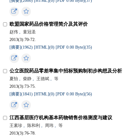
[摘要](
2000
)
[HTML](
0
)
[PDF 0.00 Byte](
37
)
欧盟国家药品价格管理简介及其评价
赵伟
,
童冠圣
2013(3):70-72.
[摘要](
1962
)
[HTML](
0
)
[PDF 0.00 Byte](
35
)
公立医院药品零差率集中招标预购制初步构想及分析
夏怡
,
柴静
,
王德斌
,
等
2013(3):73-75.
[摘要](
1841
)
[HTML](
0
)
[PDF 0.00 Byte](
56
)
江西基层医疗机构基本药物销售价格测度与建议
王素珍
,
陈和利
,
周玮
,
等
2013(3):76-78.