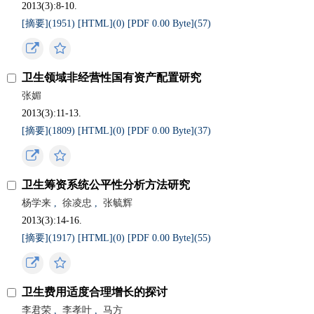
2013(3):8-10.
[摘要](
1951
)
[HTML](
0
)
[PDF 0.00 Byte](
57
)
卫生领域非经营性国有资产配置研究
张媚
2013(3):11-13.
[摘要](
1809
)
[HTML](
0
)
[PDF 0.00 Byte](
37
)
卫生筹资系统公平性分析方法研究
杨学来
,
徐凌忠
,
张毓辉
2013(3):14-16.
[摘要](
1917
)
[HTML](
0
)
[PDF 0.00 Byte](
55
)
卫生费用适度合理增长的探讨
李君荣
,
李孝叶
,
马方