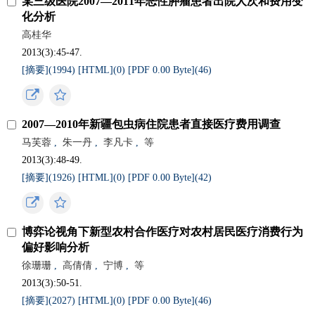
某三级医院2007—2011年恶性肿瘤患者出院人次和费用变
化分析
高桂华
2013(3):45-47.
[摘要](
1994
)
[HTML](
0
)
[PDF 0.00 Byte](
46
)
2007—2010年新疆包虫病住院患者直接医疗费用调查
马芙蓉
,
朱一丹
,
李凡卡
,
等
2013(3):48-49.
[摘要](
1926
)
[HTML](
0
)
[PDF 0.00 Byte](
42
)
博弈论视角下新型农村合作医疗对农村居民医疗消费行为
偏好影响分析
徐珊珊
,
高倩倩
,
宁博
,
等
2013(3):50-51.
[摘要](
2027
)
[HTML](
0
)
[PDF 0.00 Byte](
46
)