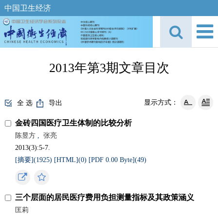
中国卫生经济
2013年第3期文章目次
显示方式：
全 选
导出
金砖四国医疗卫生体制的比较分析
陈昱方
,
张亮
2013(3):5-7.
[摘要](
1925
)
[HTML](
0
)
[PDF 0.00 Byte](
49
)
三个层面的居民医疗费用负担测量指标及其政策涵义
匡莉