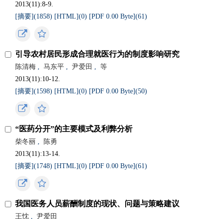
2013(11):8-9.
[摘要](
1858
)
[HTML](
0
)
[PDF 0.00 Byte](
61
)
引导农村居民形成合理就医行为的制度影响研究
陈清梅
,
马东平
,
尹爱田
,
等
2013(11):10-12.
[摘要](
1598
)
[HTML](
0
)
[PDF 0.00 Byte](
50
)
“医药分开”的主要模式及利弊分析
柴冬丽
,
陈勇
2013(11):13-14.
[摘要](
1748
)
[HTML](
0
)
[PDF 0.00 Byte](
61
)
我国医务人员薪酬制度的现状、问题与策略建议
王忱
,
尹爱田