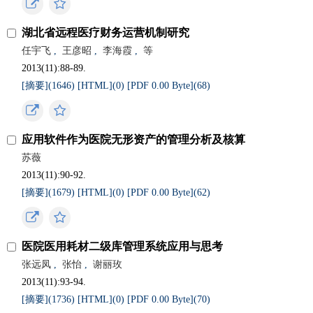
湖北省远程医疗财务运营机制研究
任宇飞
,
王彦昭
,
李海霞
,
等
2013(11):88-89.
[摘要](
1646
)
[HTML](
0
)
[PDF 0.00 Byte](
68
)
应用软件作为医院无形资产的管理分析及核算
苏薇
2013(11):90-92.
[摘要](
1679
)
[HTML](
0
)
[PDF 0.00 Byte](
62
)
医院医用耗材二级库管理系统应用与思考
张远凤
,
张怡
,
谢丽玫
2013(11):93-94.
[摘要](
1736
)
[HTML](
0
)
[PDF 0.00 Byte](
70
)