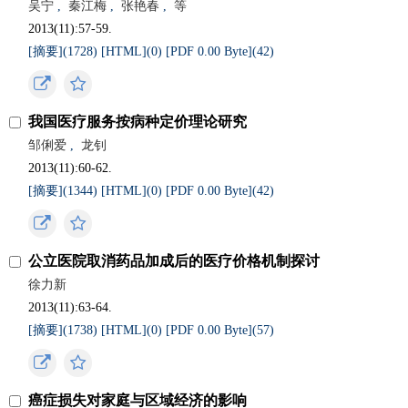
吴宁
,
秦江梅
,
张艳春
,
等
2013(11):57-59.
[摘要](
1728
)
[HTML](
0
)
[PDF 0.00 Byte](
42
)
我国医疗服务按病种定价理论研究
邹俐爱
,
龙钊
2013(11):60-62.
[摘要](
1344
)
[HTML](
0
)
[PDF 0.00 Byte](
42
)
公立医院取消药品加成后的医疗价格机制探讨
徐力新
2013(11):63-64.
[摘要](
1738
)
[HTML](
0
)
[PDF 0.00 Byte](
57
)
癌症损失对家庭与区域经济的影响