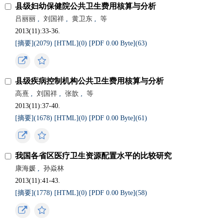
县级妇幼保健院公共卫生费用核算与分析
吕丽丽
,
刘国祥
,
黄卫东
,
等
2013(11):33-36.
[摘要](
2079
)
[HTML](
0
)
[PDF 0.00 Byte](
63
)
县级疾病控制机构公共卫生费用核算与分析
高熹
,
刘国祥
,
张歆
,
等
2013(11):37-40.
[摘要](
1678
)
[HTML](
0
)
[PDF 0.00 Byte](
61
)
我国各省区医疗卫生资源配置水平的比较研究
康海媛
,
孙焱林
2013(11):41-43.
[摘要](
1778
)
[HTML](
0
)
[PDF 0.00 Byte](
58
)