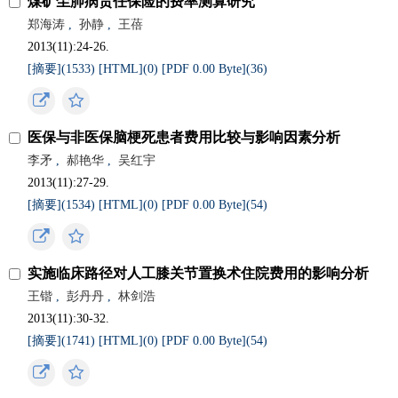
煤矿尘肺病责任保险的费率测算研究
郑海涛
,
孙静
,
王蓓
2013(11):24-26.
[摘要](
1533
)
[HTML](
0
)
[PDF 0.00 Byte](
36
)
医保与非医保脑梗死患者费用比较与影响因素分析
李矛
,
郝艳华
,
吴红宇
2013(11):27-29.
[摘要](
1534
)
[HTML](
0
)
[PDF 0.00 Byte](
54
)
实施临床路径对人工膝关节置换术住院费用的影响分析
王锴
,
彭丹丹
,
林剑浩
2013(11):30-32.
[摘要](
1741
)
[HTML](
0
)
[PDF 0.00 Byte](
54
)