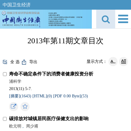
中国卫生经济
2013年第11期文章目次
显示方式：
全 选
导出
寿命不确定条件下的消费者健康投资分析
浦科学
2013(11):5-7.
[摘要](
1643
)
[HTML](
0
)
[PDF 0.00 Byte](
53
)
碳排放对城镇居民医疗保健支出的影响
欧元明
,
周少甫