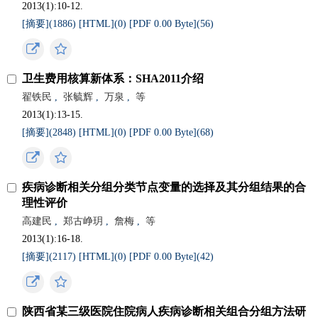
2013(1):10-12.
[摘要](
1886
)
[HTML](
0
)
[PDF 0.00 Byte](
56
)
卫生费用核算新体系：SHA2011介绍
翟铁民
,
张毓辉
,
万泉
,
等
2013(1):13-15.
[摘要](
2848
)
[HTML](
0
)
[PDF 0.00 Byte](
68
)
疾病诊断相关分组分类节点变量的选择及其分组结果的合
理性评价
高建民
,
郑古峥玥
,
詹梅
,
等
2013(1):16-18.
[摘要](
2117
)
[HTML](
0
)
[PDF 0.00 Byte](
42
)
陕西省某三级医院住院病人疾病诊断相关组合分组方法研