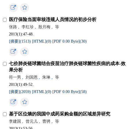
医疗保险当面审核违规人员情况的初步分析
张路
,
李红珍
,
殷月梅
,
等
2013(1):47-48.
[摘要](
1513
)
[HTML](
0
)
[PDF 0.00 Byte](
30
)
七价肺炎链球菌结合疫苗治疗肺炎链球菌性疾病的成本-效
果分析
符一男
,
刘国恩
,
朱琳
,
等
2013(1):49-52.
[摘要](
2059
)
[HTML](
0
)
[PDF 0.00 Byte](
58
)
基于区位熵的我国中成药采购金额的区域差异研究
李建国
,
曾元儿
,
曹骋
,
等
2013(1):53-56.