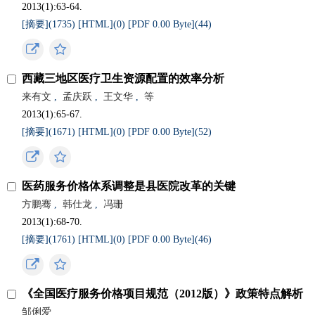
2013(1):63-64.
[摘要](
1735
)
[HTML](
0
)
[PDF 0.00 Byte](
44
)
西藏三地区医疗卫生资源配置的效率分析
来有文
,
孟庆跃
,
王文华
,
等
2013(1):65-67.
[摘要](
1671
)
[HTML](
0
)
[PDF 0.00 Byte](
52
)
医药服务价格体系调整是县医院改革的关键
方鹏骞
,
韩仕龙
,
冯珊
2013(1):68-70.
[摘要](
1761
)
[HTML](
0
)
[PDF 0.00 Byte](
46
)
《全国医疗服务价格项目规范（2012版）》政策特点解析
邹俐爱