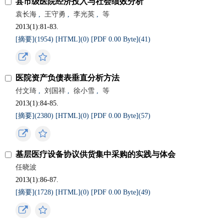
县市级医院经济投入与社会绩效分析
袁长海
,
王守勇
,
李光英
,
等
2013(1):81-83.
[摘要](
1954
)
[HTML](
0
)
[PDF 0.00 Byte](
41
)
医院资产负债表垂直分析方法
付文琦
,
刘国祥
,
徐小雪
,
等
2013(1):84-85.
[摘要](
2380
)
[HTML](
0
)
[PDF 0.00 Byte](
57
)
基层医疗设备协议供货集中采购的实践与体会
任晓波
2013(1):86-87.
[摘要](
1728
)
[HTML](
0
)
[PDF 0.00 Byte](
49
)