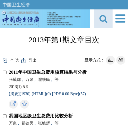
中国卫生经济
2013年第1期文章目次
显示方式：
全 选
导出
2011年中国卫生总费用核算结果与分析
张毓辉
,
万泉
,
翟铁民
,
等
2013(1):5-9.
[摘要](
1930
)
[HTML](
0
)
[PDF 0.00 Byte](
57
)
我国地区级卫生总费用比较分析
万泉
,
翟铁民
,
张毓辉
,
等