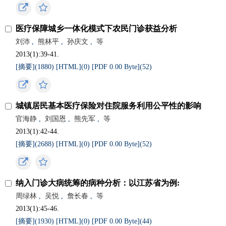
医疗保障城乡一体化模式下农民门诊获益分析
刘沛
,
熊林平
,
孙庆文
,
等
2013(1):39-41.
[摘要](
1880
)
[HTML](
0
)
[PDF 0.00 Byte](
52
)
城镇居民基本医疗保险对住院服务利用公平性的影响
官海静
,
刘国恩
,
熊先军
,
等
2013(1):42-44.
[摘要](
2688
)
[HTML](
0
)
[PDF 0.00 Byte](
52
)
纳入门诊大病统筹的病种分析：以江苏省为例:
周绿林
,
吴悦
,
詹长春
,
等
2013(1):45-46.
[摘要](
1930
)
[HTML](
0
)
[PDF 0.00 Byte](
44
)