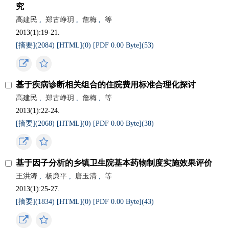
究
高建民
,
郑古峥玥
,
詹梅
,
等
2013(1):19-21.
[摘要](
2084
)
[HTML](
0
)
[PDF 0.00 Byte](
53
)
基于疾病诊断相关组合的住院费用标准合理化探讨
高建民
,
郑古峥玥
,
詹梅
,
等
2013(1):22-24.
[摘要](
2068
)
[HTML](
0
)
[PDF 0.00 Byte](
38
)
基于因子分析的乡镇卫生院基本药物制度实施效果评价
王洪涛
,
杨廉平
,
唐玉清
,
等
2013(1):25-27.
[摘要](
1834
)
[HTML](
0
)
[PDF 0.00 Byte](
43
)