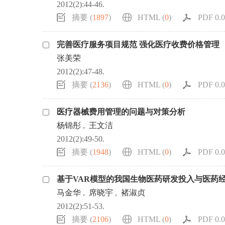
2012(2):44-46.
摘要 (
1897
)
HTML (
0
)
PDF 0.0
完善医疗服务项目规范 强化医疗收费价格管理
张美荣
2012(2):47-48.
摘要 (
2136
)
HTML (
0
)
PDF 0.0
医疗器械费用管理的问题与对策分析
杨锦彤
,
王文洁
2012(2):49-50.
摘要 (
1948
)
HTML (
0
)
PDF 0.0
基于VAR模型的我国生物医药研发投入与医药
马金华
,
席晓宇
,
褚淑贞
2012(2):51-53.
摘要 (
2106
)
HTML (
0
)
PDF 0.0