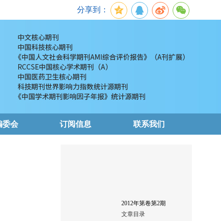
分享到：
编委会
订阅信息
联系我们
2012
年第
卷第
2
期
文章目录