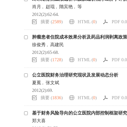
肖月
,
赵琨
,
隋宾艳
,
等
2012(2):62-64.
摘要 (
2589
)
HTML (
0
)
PDF 0.0
肿瘤患者住院成本效果分析及药品利润剥离政
徐俊秀
,
高建民
2012(2):65-68.
摘要 (
1728
)
HTML (
0
)
PDF 0.0
公立医院财务治理研究现状及发展动态分析
夏冕
,
张文斌
2012(2):69.
摘要 (
1836
)
HTML (
0
)
PDF 0.0
基于财务风险导向的公立医院内部控制框架研
郑大喜