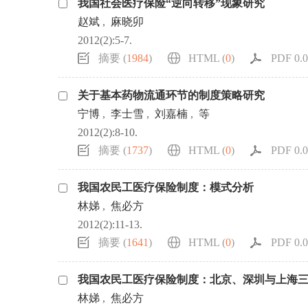
我国社会医疗保险“逆向转移”现象研究
浏览排名
赵斌
,
麻晓卯
2012(2):5-7.
摘要 (
1984
)
HTML (
0
)
PDF 0.0
关于基本药物流通环节的制度策略研究
宁博
,
李士雪
,
刘嘉楠
,
等
2012(2):8-10.
摘要 (
1737
)
HTML (
0
)
PDF 0.0
我国农民工医疗保险制度：模式分析
林娣
,
焦必方
2012(2):11-13.
摘要 (
1641
)
HTML (
0
)
PDF 0.0
我国农民工医疗保险制度：北京、深圳与上海
林娣
,
焦必方