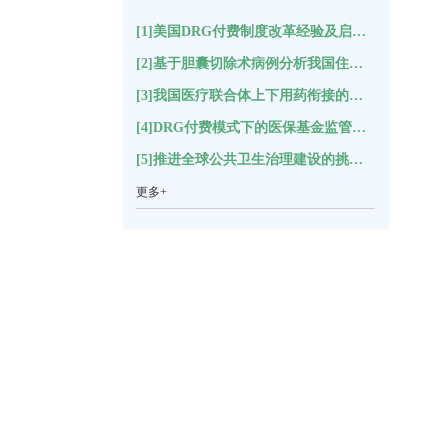
[1]美国DRG付费制度改革经验及启示(17417)
[2]基于胆囊切除术病例分析我国住院结构变化(11146)
[3]我国医疗联合体上下用药衔接的困境分析及对策建议*(5491)
[4]DRG付费模式下的医保基金监管指标体系构建(5282)
[5]推进全球公共卫生治理建设的挑战与思考(5219)
更多+