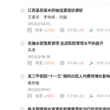
江西基层基本药物流通现状调研
王素珍
,
李艳斌
,
刘扬
2012(2):54-55.
摘要 (
2239
)
HTML (
0
)
PDF 0.0
实施全面预算管理 促进医院管理水平的提升
高勇
2012(2):56-58.
摘要 (
1876
)
HTML (
0
)
PDF 0.0
某三甲医院“十一五”期间出院人均费用增长影
戴智敏
2012(2):59-61.
摘要 (
2065
)
HTML (
0
)
PDF 0.0
终末期肾病血液透析和腹膜透析治疗经济学评