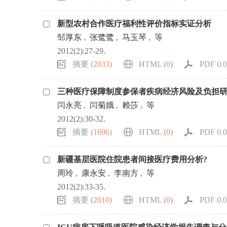
新型农村合作医疗福利性评价指标实证分析
邹厚东
,
张鹭鹭
,
马玉琴
,
等
2012(2):27-29.
摘要 (
2033
)
HTML (
0
)
PDF 0.0
三种医疗保障制度参保者疾病经济风险及负担
闫永亮
,
闫菊娥
,
赖莎
,
等
2012(2):30-32.
摘要 (
1696
)
HTML (
0
)
PDF 0.0
新疆基层医院住院患者间接医疗费用分析?
周玲
,
康永安
,
李南方
,
等
2012(2):33-35.
摘要 (
2010
)
HTML (
0
)
PDF 0.0