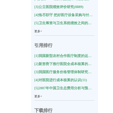
[3]公立医院绩效评价研究(8889)
[4]恪尽职守 把好医疗设备采购与付款关(8652)
[5]卫生筹资与卫生系统绩效之间的关系及对中国的启示研究(8588)
更多+
引用排行
[1]我国新型农村合作医疗制度的运行状况与评价分析(18)
[2]新形势下推行医院全成本核算的思考(17)
[3]我国医疗服务价格管理体制研究综述(12)
[4]对医院进行成本核算的认识(11)
[5]2007年中国卫生总费用分析与预测(11)
更多+
下载排行