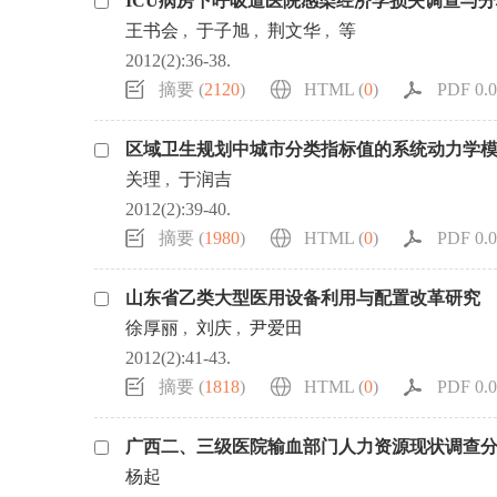
ICU病房下呼吸道医院感染经济学损失调查与分
王书会
,
于子旭
,
荆文华
,
等
2012(2):36-38.
摘要 (
2120
)
HTML (
0
)
PDF 0.0
区域卫生规划中城市分类指标值的系统动力学
关理
,
于润吉
2012(2):39-40.
摘要 (
1980
)
HTML (
0
)
PDF 0.0
山东省乙类大型医用设备利用与配置改革研究
徐厚丽
,
刘庆
,
尹爱田
2012(2):41-43.
摘要 (
1818
)
HTML (
0
)
PDF 0.0
广西二、三级医院输血部门人力资源现状调查
杨起