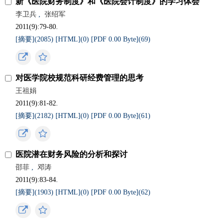
新《医院财务制度》和《医院会计制度》的学习体会
李卫兵
,
张绍军
2011(9):79-80.
[摘要](
2085
)
[HTML](
0
)
[PDF 0.00 Byte](
69
)
对医学院校规范科研经费管理的思考
王祖娟
2011(9):81-82.
[摘要](
2182
)
[HTML](
0
)
[PDF 0.00 Byte](
61
)
医院潜在财务风险的分析和探讨
邵菲
,
邓涛
2011(9):83-84.
[摘要](
1903
)
[HTML](
0
)
[PDF 0.00 Byte](
62
)