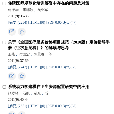
住院医师规范化培训筹资中存在的问题及对策
刘振华
,
李瑞波
,
吴亚军
2011(9):35-36.
[摘要](
2254
)
[HTML](
0
)
[PDF 0.00 Byte](
47
)
关于《全国医疗服务价格项目规范（2010版）定价指导手
册（征求意见稿）》的解读与思考
王燕
,
付国宏
,
陈景春
,
等
2011(9):37-39.
[摘要](
2747
)
[HTML](
0
)
[PDF 0.00 Byte](
68
)
系统动力学建模在卫生资源配置研究中的应用
张彦琦
,
石凯
,
易东
,
等
2011(9):40-44.
[摘要](
2351
)
[HTML](
0
)
[PDF 0.00 Byte](
62
)