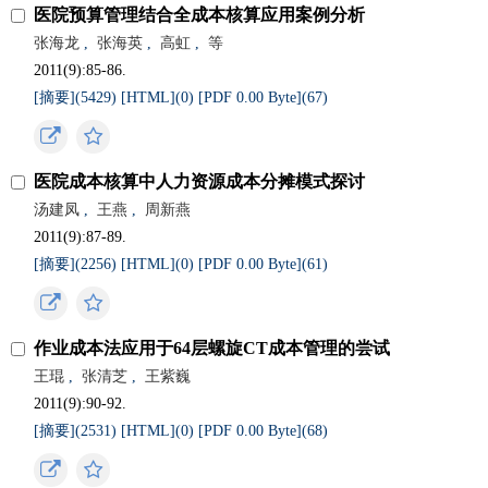
医院预算管理结合全成本核算应用案例分析
张海龙
,
张海英
,
高虹
,
等
2011(9):85-86.
[摘要](
5429
)
[HTML](
0
)
[PDF 0.00 Byte](
67
)
医院成本核算中人力资源成本分摊模式探讨
汤建凤
,
王燕
,
周新燕
2011(9):87-89.
[摘要](
2256
)
[HTML](
0
)
[PDF 0.00 Byte](
61
)
作业成本法应用于64层螺旋CT成本管理的尝试
王琨
,
张清芝
,
王紫巍
2011(9):90-92.
[摘要](
2531
)
[HTML](
0
)
[PDF 0.00 Byte](
68
)