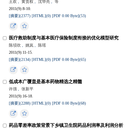
王欢
,
黄贵权
,
沈华亮
,
等
2011(9):8-10.
[摘要](
2377
)
[HTML](
0
)
[PDF 0.00 Byte](
53
)
医疗救助制度与基本医疗保险制度衔接的优化模型研究
陈埙吹
,
姚岚
,
陈瑶
2011(9):11-15.
[摘要](
2134
)
[HTML](
0
)
[PDF 0.00 Byte](
65
)
低成本广覆盖是基本药物精选之精髓
许强
,
张新平
2011(9):16-18.
[摘要](
2288
)
[HTML](
0
)
[PDF 0.00 Byte](
68
)
药品零差率政策背景下乡镇卫生院药品利润率及利润分析