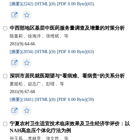
[摘要](
2242
)
[HTML](
0
)
[PDF 0.00 Byte](
65
)
中西部地区基层中医药服务量调查及增量的对策分析
陈曼莉
,
徐海洋
,
张维斌
,
等
2011(9):64-66.
[摘要](
2034
)
[HTML](
0
)
[PDF 0.00 Byte](
63
)
深圳市居民就医期望与“看病难、看病贵“的关系分析
夏挺松
,
赵志广
,
彭绩
,
等
2011(9):67-68.
[摘要](
1841
)
[HTML](
0
)
[PDF 0.00 Byte](
59
)
宁夏农村卫生适宜技术临床效果及卫生经济学评价：以
NAH高血压个体化疗法为例
孙玉凤
,
李林贵
,
张文胜
,
等