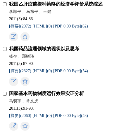
我国乙肝疫苗接种策略的经济学评价系统综述
李顺平
,
马东平
,
王健
2011(3):84-86.
[摘要](
2072
)
[HTML](
0
)
[PDF 0.00 Byte](
62
)
我国药品流通领域的现状以及思考
杨存
,
郑晓瑛
2011(3):87-90.
[摘要](
2327
)
[HTML](
0
)
[PDF 0.00 Byte](
54
)
国家基本药物制度运行效果实证分析
马骋宇
,
常文虎
2011(3):91-93.
[摘要](
2060
)
[HTML](
0
)
[PDF 0.00 Byte](
48
)