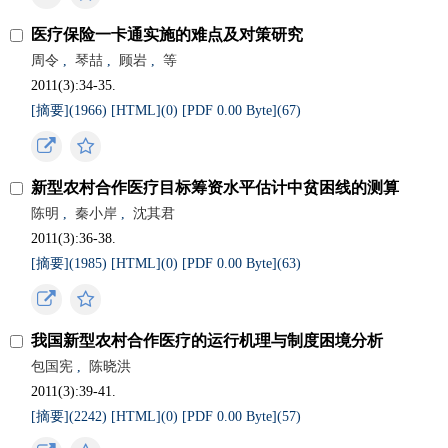
医疗保险一卡通实施的难点及对策研究
周令
,
琴喆
,
顾岩
,
等
2011(3):34-35.
[摘要](
1966
)
[HTML](
0
)
[PDF 0.00 Byte](
67
)
新型农村合作医疗目标筹资水平估计中贫困线的测算
陈明
,
秦小岸
,
沈其君
2011(3):36-38.
[摘要](
1985
)
[HTML](
0
)
[PDF 0.00 Byte](
63
)
我国新型农村合作医疗的运行机理与制度困境分析
包国宪
,
陈晓洪
2011(3):39-41.
[摘要](
2242
)
[HTML](
0
)
[PDF 0.00 Byte](
57
)