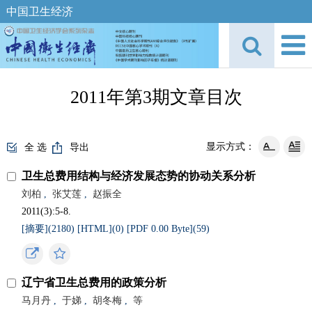
中国卫生经济
2011年第3期文章目次
显示方式：
全 选
导出
卫生总费用结构与经济发展态势的协动关系分析
刘柏
,
张艾莲
,
赵振全
2011(3):5-8.
[摘要](
2180
)
[HTML](
0
)
[PDF 0.00 Byte](
59
)
辽宁省卫生总费用的政策分析
马月丹
,
于娣
,
胡冬梅
,
等