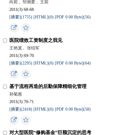
向前
,
邹俐爱
,
王前
2011(3):68-68.
[摘要](
1755
)
[HTML](
0
)
[PDF 0.00 Byte](
56
)
医院绩效工资制度之我见
王艳茏
,
张绍军
2011(3):69-70.
[摘要](
2295
)
[HTML](
0
)
[PDF 0.00 Byte](
64
)
基于流程再造的后勤保障精细化管理
孙菊惠
2011(3):70-71.
[摘要](
2418
)
[HTML](
0
)
[PDF 0.00 Byte](
58
)
对大型医院“修购基金”巨额沉淀的思考