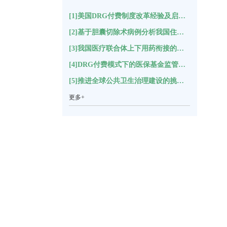
[1]美国DRG付费制度改革经验及启示(17451)
[2]基于胆囊切除术病例分析我国住院结构变化(11150)
[3]我国医疗联合体上下用药衔接的困境分析及对策建议*(5521)
[4]DRG付费模式下的医保基金监管指标体系构建(5316)
[5]推进全球公共卫生治理建设的挑战与思考(5247)
更多+