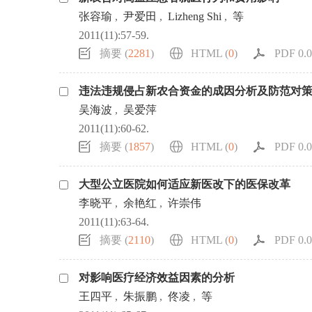
张容瑜
,
尹爱田
,
Lizheng Shi
,
等
2011(11):57-59.
摘要 (
2281
)
HTML (
0
)
PDF 0.0
违法违规侵占新农合资金的成因分析及防范对
吴海波
,
吴爱萍
2011(11):60-62.
摘要 (
1857
)
HTML (
0
)
PDF 0.0
大型公立医院如何适应新医改下的医保改革
李晓平
,
余艳红
,
许崇伟
2011(11):63-64.
摘要 (
2110
)
HTML (
0
)
PDF 0.0
对影响医疗经济效益因素的分析
王四平
,
朱振鹏
,
佟凌
,
等