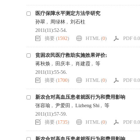
医疗保障水平测定方法学研究
孙翠
,
周绿林
,
刘石柱
2011(11):52-54.
摘要 (
1592
)
HTML (
0
)
PDF 0.0
贫困农民医疗救助实施效果评价;
蒋秋焕
,
田庆丰
,
肖建霞
,
等
2011(11):55-56.
摘要 (
1700
)
HTML (
0
)
PDF 0.0
新农合对高血压患者就医行为和费用影响
张容瑜
,
尹爱田
,
Lizheng Shi
,
等
2011(11):57-59.
摘要 (
1735
)
HTML (
0
)
PDF 0.0
新农合对高血压患者就医行为和费用影响