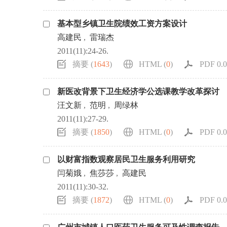
基本型乡镇卫生院绩效工资方案设计
高建民
,
雷瑞杰
2011(11):24-26.
摘要 (
1643
)
HTML (
0
)
PDF 0.0
新医改背景下卫生经济学公选课教学改革探讨
汪文新
,
范明
,
周绿林
2011(11):27-29.
摘要 (
1850
)
HTML (
0
)
PDF 0.0
以财富指数观察居民卫生服务利用研究
闫菊娥
,
焦莎莎
,
高建民
2011(11):30-32.
摘要 (
1872
)
HTML (
0
)
PDF 0.0