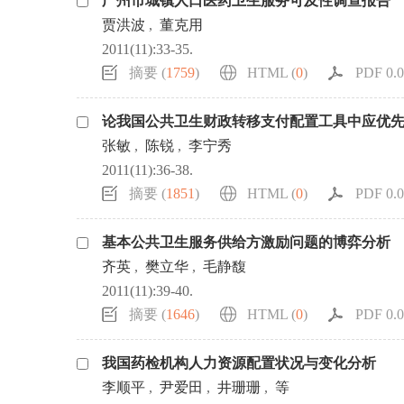
广州市城镇人口医药卫生服务可及性调查报告
贾洪波
,
董克用
2011(11):33-35.
摘要 (
1759
)
HTML (
0
)
PDF 0.0
论我国公共卫生财政转移支付配置工具中应优
张敏
,
陈锐
,
李宁秀
2011(11):36-38.
摘要 (
1851
)
HTML (
0
)
PDF 0.0
基本公共卫生服务供给方激励问题的博弈分析
齐英
,
樊立华
,
毛静馥
2011(11):39-40.
摘要 (
1646
)
HTML (
0
)
PDF 0.0
我国药检机构人力资源配置状况与变化分析
李顺平
,
尹爱田
,
井珊珊
,
等