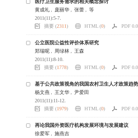
医疗卫生服务需求的相关概念探讨
浏览排名
黄成礼
,
庞丽华
,
张蕾
,
等
2011(11):5-7.
摘要 (
2311
)
HTML (
0
)
PDF 0.0
公立医院公益性评价体系研究
郑瑞呢
,
周绿林
,
王森
2011(11):8-10.
摘要 (
1778
)
HTML (
0
)
PDF 0.0
基于公共政策视角的我国农村卫生人才政策趋
杨文燕
,
王文华
,
尹爱田
2011(11):11-12.
摘要 (
1979
)
HTML (
0
)
PDF 0.0
再论我国外资医疗机构发展环境与发展建议
徐爱军
,
施燕吉