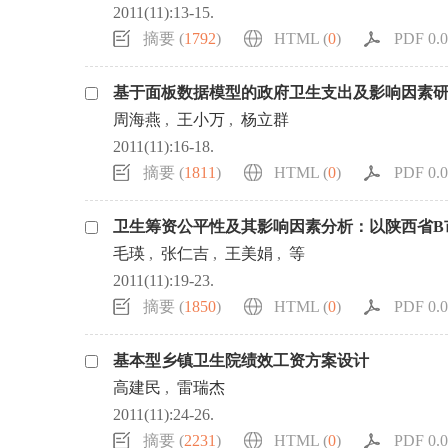
2011(11):13-15.
摘要 (
1792
)
HTML (
0
)
PDF 0.0
基于面板数据模型的政府卫生支出及影响因素
周海燕
,
王小万
,
杨立群
2011(11):16-18.
摘要 (
1811
)
HTML (
0
)
PDF 0.0
卫生筹资公平性及其影响因素分析：以陕西省B
毛瑛
,
张仁吉
,
王美娟
,
等
2011(11):19-23.
摘要 (
1850
)
HTML (
0
)
PDF 0.0
基本型乡镇卫生院绩效工资方案设计
高建民
,
雷瑞杰
2011(11):24-26.
摘要 (
2231
)
HTML (
0
)
PDF 0.0