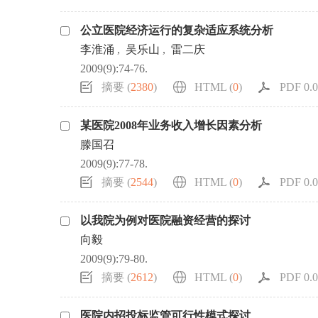
公立医院经济运行的复杂适应系统分析
李淮涌
,
吴乐山
,
雷二庆
2009(9):74-76.
摘要 (
2380
)
HTML (
0
)
PDF 0.0
某医院2008年业务收入增长因素分析
滕国召
2009(9):77-78.
摘要 (
2544
)
HTML (
0
)
PDF 0.0
以我院为例对医院融资经营的探讨
向毅
2009(9):79-80.
摘要 (
2612
)
HTML (
0
)
PDF 0.0
医院内招投标监管可行性模式探讨