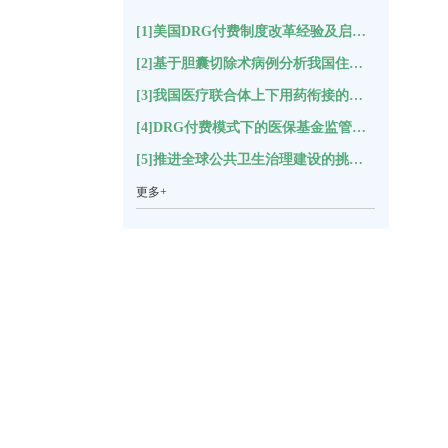
[1]美国DRG付费制度改革经验及启示(17417)
[2]基于胆囊切除术病例分析我国住院结构变化(11146)
[3]我国医疗联合体上下用药衔接的困境分析及对策建议*(5491)
[4]DRG付费模式下的医保基金监管指标体系构建(5282)
[5]推进全球公共卫生治理建设的挑战与思考(5219)
更多+