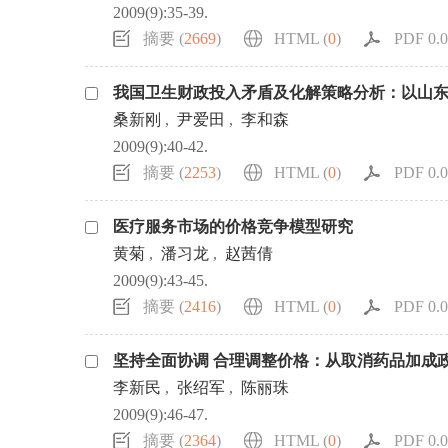
2009(9):35-39.
摘要 (
2669
)
HTML (
0
)
PDF 0.0
我国卫生财政投入矛盾及化解策略分析：以山
桑新刚
,
尹爱田
,
李和森
2009(9):40-42.
摘要 (
2253
)
HTML (
0
)
PDF 0.0
医疗服务市场的价格竞争模型研究
黄菊
,
潘习龙
,
赵茜倩
2009(9):43-45.
摘要 (
2416
)
HTML (
0
)
PDF 0.0
坚持全面协调 合理调整价格：从取消药品加成
李新民
,
张绍军
,
陈丽珠
2009(9):46-47.
摘要 (
2364
)
HTML (
0
)
PDF 0.0