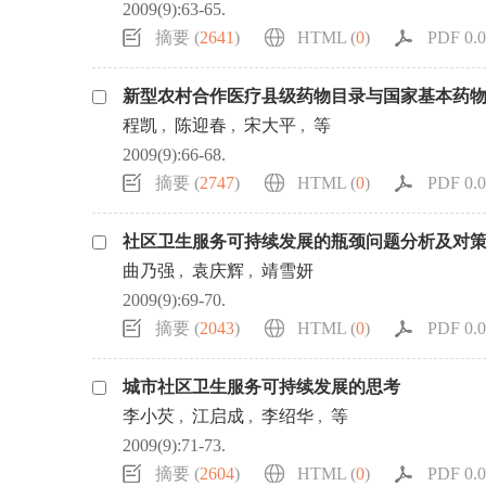
2009(9):63-65.
摘要 (
2641
)
HTML (
0
)
PDF 0.0
新型农村合作医疗县级药物目录与国家基本药
程凯
,
陈迎春
,
宋大平
,
等
2009(9):66-68.
摘要 (
2747
)
HTML (
0
)
PDF 0.0
社区卫生服务可持续发展的瓶颈问题分析及对
曲乃强
,
袁庆辉
,
靖雪妍
2009(9):69-70.
摘要 (
2043
)
HTML (
0
)
PDF 0.0
城市社区卫生服务可持续发展的思考
李小芡
,
江启成
,
李绍华
,
等
2009(9):71-73.
摘要 (
2604
)
HTML (
0
)
PDF 0.0