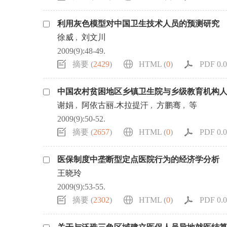
利用灰色模型对中国卫生技术人员的预测研究
徐威
,
刘文川
2009(9):48-49.
摘要 (
2429
)
HTML (
0
)
PDF 0.0
中国农村贫困地区乡镇卫生院与乡级教育机构
谢娟
,
阿依古丽.木拉提汗
,
方鹏骞
,
等
2009(9):50-52.
摘要 (
2657
)
HTML (
0
)
PDF 0.0
医保制度中垄断型定点医院行为的经济学分析
王晓玲
2009(9):53-55.
摘要 (
2302
)
HTML (
0
)
PDF 0.0