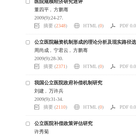
医院规模经济研究述评
浏览排名
董四平
,
方鹏骞
2009(9):24-27.
摘要 (
2348
)
HTML (
0
)
PDF 0.0
公立医院融资机制形成的理论分析及现实路径
周尚成
,
宁君云
,
方鹏骞
2009(9):28-30.
摘要 (
2371
)
HTML (
0
)
PDF 0.0
我国公立医院政府补偿机制研究
刘建
,
万许兵
2009(9):31-34.
摘要 (
2110
)
HTML (
0
)
PDF 0.0
公立医院补偿政策评估研究
许秀菊