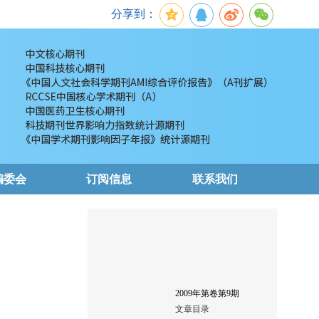
分享到：
编委会
订阅信息
联系我们
2009
年第
卷第
9
期
文章目录