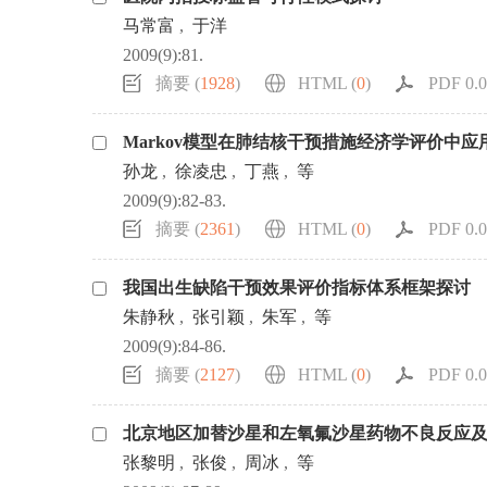
马常富
,
于洋
2009(9):81.
摘要 (
1928
)
HTML (
0
)
PDF 0.0
Markov模型在肺结核干预措施经济学评价中应
孙龙
,
徐凌忠
,
丁燕
,
等
2009(9):82-83.
摘要 (
2361
)
HTML (
0
)
PDF 0.0
我国出生缺陷干预效果评价指标体系框架探讨
朱静秋
,
张引颖
,
朱军
,
等
2009(9):84-86.
摘要 (
2127
)
HTML (
0
)
PDF 0.0
北京地区加替沙星和左氧氟沙星药物不良反应
张黎明
,
张俊
,
周冰
,
等