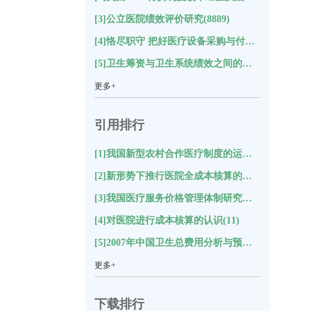
[3]公立医院绩效评价研究(8889)
[4]恪尽职守 把好医疗设备采购与付款关(8652)
[5]卫生筹资与卫生系统绩效之间的关系及对中国的启示研究(8588)
更多+
引用排行
[1]我国新型农村合作医疗制度的运行状况与评价分析(18)
[2]新形势下推行医院全成本核算的思考(17)
[3]我国医疗服务价格管理体制研究综述(12)
[4]对医院进行成本核算的认识(11)
[5]2007年中国卫生总费用分析与预测(11)
更多+
下载排行