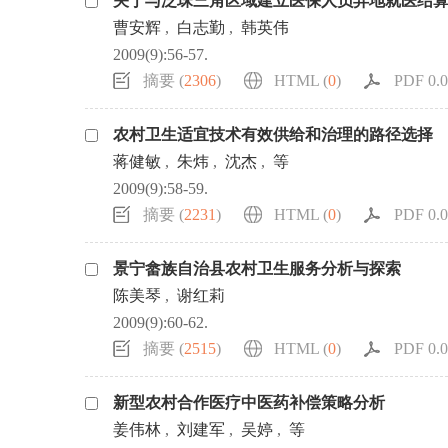
关于与泛珠三角区域建立医保人员异地就医结
曹安辉
,
白志勤
,
韩英伟
2009(9):56-57.
摘要 (
2306
)
HTML (
0
)
PDF 0.0
农村卫生适宜技术有效供给和治理的路径选择
蒋健敏
,
朱炜
,
沈杰
,
等
2009(9):58-59.
摘要 (
2231
)
HTML (
0
)
PDF 0.0
景宁畲族自治县农村卫生服务分析与探索
陈美琴
,
谢红莉
2009(9):60-62.
摘要 (
2515
)
HTML (
0
)
PDF 0.0
新型农村合作医疗中医药补偿策略分析
姜伟林
,
刘建军
,
吴婷
,
等