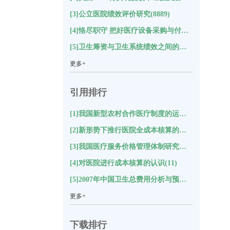
[3]公立医院绩效评价研究(8889)
[4]恪尽职守 把好医疗设备采购与付款关(8652)
[5]卫生筹资与卫生系统绩效之间的关系及对中国的启示研究(8588)
更多+
引用排行
[1]我国新型农村合作医疗制度的运行状况与评价分析(18)
[2]新形势下推行医院全成本核算的思考(17)
[3]我国医疗服务价格管理体制研究综述(12)
[4]对医院进行成本核算的认识(11)
[5]2007年中国卫生总费用分析与预测(11)
更多+
下载排行