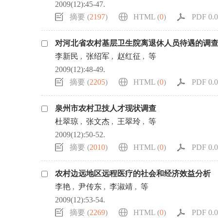
2009(12):45-47.
摘要 (
2197
)
HTML (
0
)
PDF 0.0
对河北省农村基层卫生院离退休人员待遇的调
李新民
,
张绍军
,
赵红征
,
等
2009(12):48-49.
摘要 (
2205
)
HTML (
0
)
PDF 0.0
泉州市农村卫技人才现状调查
杜翠琼
,
张文杰
,
王翠玲
,
等
2009(12):50-52.
摘要 (
2010
)
HTML (
0
)
PDF 0.0
农村边远地区远程医疗的社会和经济效益分析
李艳
,
尹传东
,
李淑靖
,
等
2009(12):53-54.
摘要 (
2269
)
HTML (
0
)
PDF 0.0