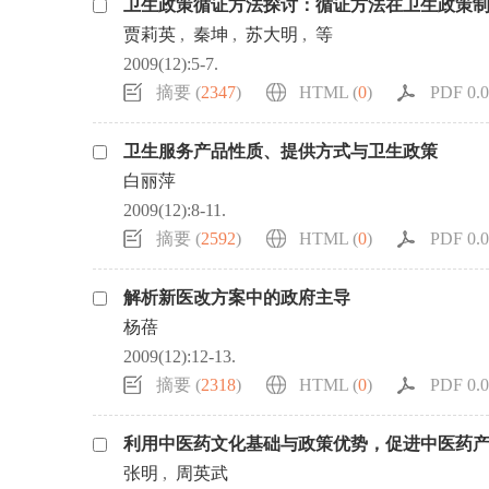
卫生政策循证方法探讨：循证方法在卫生政策
浏览排名
贾莉英
,
秦坤
,
苏大明
,
等
2009(12):5-7.
摘要 (
2347
)
HTML (
0
)
PDF 0.0
卫生服务产品性质、提供方式与卫生政策
白丽萍
2009(12):8-11.
摘要 (
2592
)
HTML (
0
)
PDF 0.0
解析新医改方案中的政府主导
杨蓓
2009(12):12-13.
摘要 (
2318
)
HTML (
0
)
PDF 0.0
利用中医药文化基础与政策优势，促进中医药
张明
,
周英武