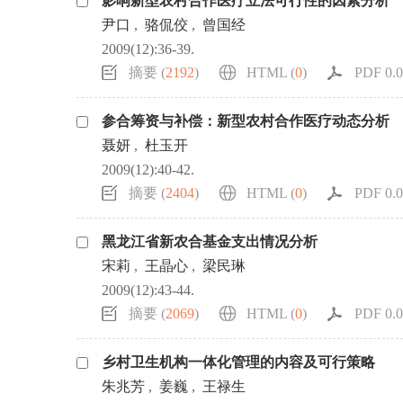
影响新型农村合作医疗立法可行性的因素分析
尹口
,
骆侃佼
,
曾国经
2009(12):36-39.
摘要 (
2192
)
HTML (
0
)
PDF 0.0
参合筹资与补偿：新型农村合作医疗动态分析
聂妍
,
杜玉开
2009(12):40-42.
摘要 (
2404
)
HTML (
0
)
PDF 0.0
黑龙江省新农合基金支出情况分析
宋莉
,
王晶心
,
梁民琳
2009(12):43-44.
摘要 (
2069
)
HTML (
0
)
PDF 0.0
乡村卫生机构一体化管理的内容及可行策略
朱兆芳
,
姜巍
,
王禄生