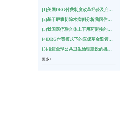
[1]美国DRG付费制度改革经验及启示(17417)
[2]基于胆囊切除术病例分析我国住院结构变化(11146)
[3]我国医疗联合体上下用药衔接的困境分析及对策建议*(5491)
[4]DRG付费模式下的医保基金监管指标体系构建(5282)
[5]推进全球公共卫生治理建设的挑战与思考(5219)
更多+