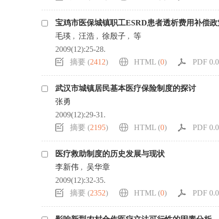
宝鸡市医保城镇职工ESRD患者透析费用补偿
毛瑛
,
汪浩
,
徐殷子
,
等
2009(12):25-28.
摘要 (
2412
)
HTML (
0
)
PDF 0.0
武汉市城镇居民基本医疗保险制度的探讨
张勇
2009(12):29-31.
摘要 (
2195
)
HTML (
0
)
PDF 0.0
医疗救助制度的历史发展与现状
李新伟
,
吴华章
2009(12):32-35.
摘要 (
2352
)
HTML (
0
)
PDF 0.0