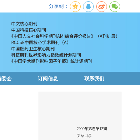
分享到：
编委会
订阅信息
联系我们
2009
年第
卷第
12
期
文章目录