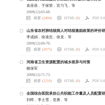
袁蓓蓓
,
于保荣
,
宫习飞
,
等
2009(12):65-68.
摘要 (
2404
)
HTML (
0
)
PDF 0.0
山东省农村肺结核病人对结核激励政策的评价
李成娟
,
徐凌忠
,
徐龙
,
等
2009(12):69-70.
摘要 (
2075
)
HTML (
0
)
PDF 0.0
河南省卫生资源配置的城乡差异与对策
雒保军
2009(12):71-73.
摘要 (
2210
)
HTML (
0
)
PDF 0.0
全国综合医院承担公共职能工作量及人员配置
刘晖
,
李士雪
,
党勇
,
等