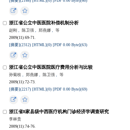
[摘要](
2144
)
[HTML](
0
)
[PDF 0.00 Byte](
60
)
浙江省公立中医医院补偿机制分析
赵刚
,
陈卫强
,
郑燕娜
,
等
2009(11):69-71.
[摘要](
2312
)
[HTML](
0
)
[PDF 0.00 Byte](
63
)
浙江省公立中医医院医疗费用分析与比较
孙菊枝
,
郑燕娜
,
陈卫强
,
等
2009(11):72-73.
[摘要](
2217
)
[HTML](
0
)
[PDF 0.00 Byte](
69
)
浙江省8家县级中西医疗机构门诊经济学调查研究
李林贵
2009(11):74-76.