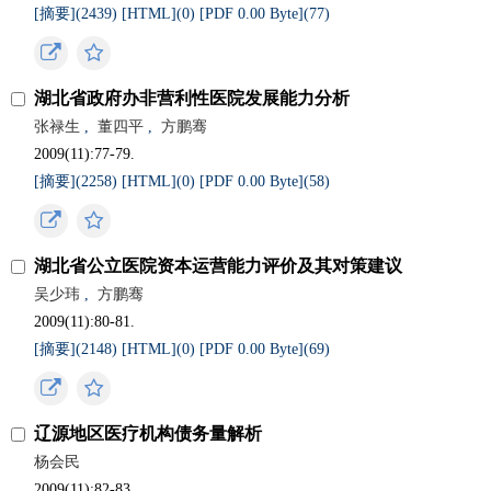
[摘要](
2439
)
[HTML](
0
)
[PDF 0.00 Byte](
77
)
湖北省政府办非营利性医院发展能力分析
张禄生
,
董四平
,
方鹏骞
2009(11):77-79.
[摘要](
2258
)
[HTML](
0
)
[PDF 0.00 Byte](
58
)
湖北省公立医院资本运营能力评价及其对策建议
吴少玮
,
方鹏骞
2009(11):80-81.
[摘要](
2148
)
[HTML](
0
)
[PDF 0.00 Byte](
69
)
辽源地区医疗机构债务量解析
杨会民
2009(11):82-83.