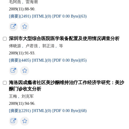
毛阿燕
,
雷海潮
2009(11):88-90.
[摘要](
2491
)
[HTML](
0
)
[PDF 0.00 Byte](
63
)
深圳市大型综合医院医学装备配置及使用情况调查分析
傅晓源
,
卢君强
,
郭正清
,
等
2009(11):91-93.
[摘要](
4405
)
[HTML](
0
)
[PDF 0.00 Byte](
85
)
海洛因成瘾者社区美沙酮维持治疗工作经济学研究：美沙
酮门诊收支分析
王梅
,
刘克军
2009(11):94-96.
[摘要](
2291
)
[HTML](
0
)
[PDF 0.00 Byte](
68
)