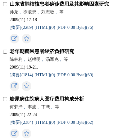
山东省肺结核患者确诊费用及其影响因素研究
孙龙
,
徐凌忠
,
刘志敏
,
等
2009(11):17-18.
[摘要](
2289
)
[HTML](
0
)
[PDF 0.00 Byte](
76
)
老年期痴呆患者经济负担研究
陈林利
,
赵根明
,
汤军克
,
等
2009(11):19-21.
[摘要](
1814
)
[HTML](
0
)
[PDF 0.00 Byte](
60
)
糖尿病住院病人医疗费用构成分析
何梦泽
,
李波
,
卞鹰
,
等
2009(11):22-24.
[摘要](
2384
)
[HTML](
0
)
[PDF 0.00 Byte](
62
)