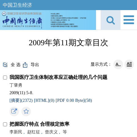
中国卫生经济
2009年第11期文章目次
显示方式：
全 选
导出
我国医疗卫生体制改革应正确处理的几个问题
丁肇勇
2009(11):5-8.
[摘要](
2372
)
[HTML](
0
)
[PDF 0.00 Byte](
58
)
把握医疗特点 合理核定效率
李新民
,
赵红征
,
曾庆义
,
等