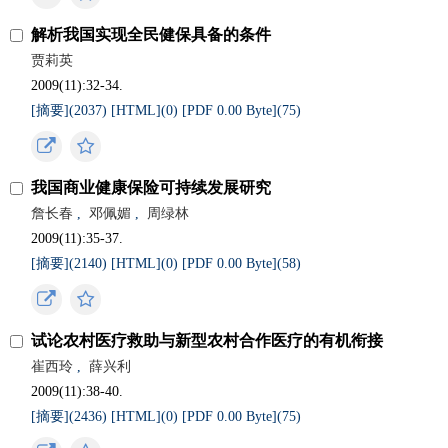
解析我国实现全民健保具备的条件
贾莉英
2009(11):32-34.
[摘要](
2037
)
[HTML](
0
)
[PDF 0.00 Byte](
75
)
我国商业健康保险可持续发展研究
詹长春
,
邓佩媚
,
周绿林
2009(11):35-37.
[摘要](
2140
)
[HTML](
0
)
[PDF 0.00 Byte](
58
)
试论农村医疗救助与新型农村合作医疗的有机衔接
崔西玲
,
薛兴利
2009(11):38-40.
[摘要](
2436
)
[HTML](
0
)
[PDF 0.00 Byte](
75
)