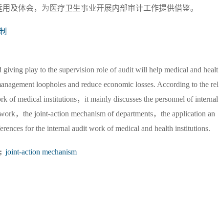
运用及体会，为医疗卫生事业开展内部审计工作提供借鉴。
制
 giving play to the supervision role of audit will help medical and healt
e management loopholes and reduce economic losses. According to the rel
 of medical institutions，it mainly discusses the personnel of internal
it work，the joint-action mechanism of departments，the application an
erences for the internal audit work of medical and health institutions.
;
joint-action mechanism