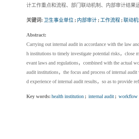
计工作重点和流程、部门联动机制、内部审计结果
关键词:
卫生事业单位
;
内部审计
;
工作流程
;
联动机
Abstract:
Carrying out internal audit in accordance with the law and
h institutions to timely investigate potential risks，clos
evant laws and regulations，combined with the actual work
audit institutions，the focus and process of internal aud
d experience of internal audit results，so as to provide ref
Key words:
health institution
;
internal audit
;
workflow