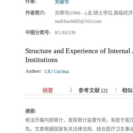
作者:
刘翠华
浏览排名
作者简介:
刘翠华(1966—),女,硕士学位,高级
mail:liuch665@163.com
中图分类号:
R1-9;F239
Structure and Experience of Internal
Institutions
Author:
LIU Cui-hua
|
|
|
|
摘要
参考文献 [2]
相似文
摘要:
依法开展内部审计，发挥审计监督作用，有助于医
失。文章根据国家有关法律法规，结合医疗卫生事