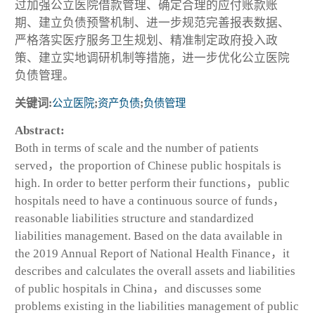
过加强公立医院借款管理、确定合理的应付账款账
期、建立负债预警机制、进一步规范完善报表数据、
严格落实医疗服务卫生规划、精准制定政府投入政
策、建立实地调研机制等措施，进一步优化公立医院
负债管理。
关键词:
公立医院
;
资产负债
;
负债管理
Abstract:
Both in terms of scale and the number of patients
served，the proportion of Chinese public hospitals is
high. In order to better perform their functions，public
hospitals need to have a continuous source of funds，
reasonable liabilities structure and standardized
liabilities management. Based on the data available in
the 2019 Annual Report of National Health Finance，it
describes and calculates the overall assets and liabilities
of public hospitals in China，and discusses some
problems existing in the liabilities management of public