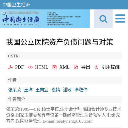
中国卫生经济
我国公立医院资产负债问题与对策
CSTR:
PDF
HTML
XML
导出
引用提醒
作者
张荣荣
王洋
王向宜
袁婧
潘敏
李敬伟
作者简介
张荣荣(1985—),女,硕士学位,注册会计师,高级会计师专业技术
资格,国家卫健委预算单位第一期经济管理后备领军人才;研究
方向:医院财务管理;E-mail:rosalynzh@163.com