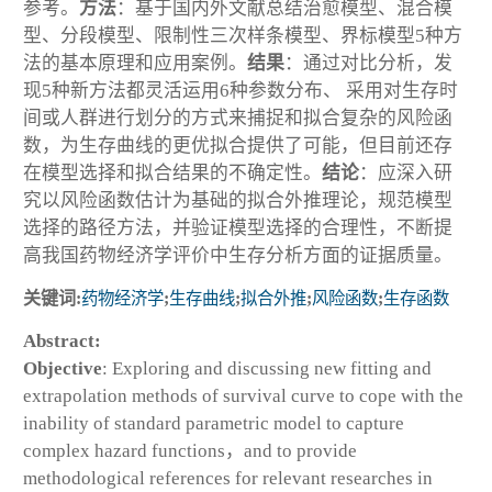
参考。
方法
：基于国内外文献总结治愈模型、混合模
型、分段模型、限制性三次样条模型、界标模型5种方
法的基本原理和应用案例。
结果
：通过对比分析，发
现5种新方法都灵活运用6种参数分布、 采用对生存时
间或人群进行划分的方式来捕捉和拟合复杂的风险函
数，为生存曲线的更优拟合提供了可能，但目前还存
在模型选择和拟合结果的不确定性。
结论
：应深入研
究以风险函数估计为基础的拟合外推理论，规范模型
选择的路径方法，并验证模型选择的合理性，不断提
高我国药物经济学评价中生存分析方面的证据质量。
关键词:
药物经济学
;
生存曲线
;
拟合外推
;
风险函数
;
生存函数
Abstract:
Objective
: Exploring and discussing new fitting and
extrapolation methods of survival curve to cope with the
inability of standard parametric model to capture
complex hazard functions，and to provide
methodological references for relevant researches in