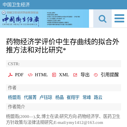
中国卫生经济
药物经济学评价中生存曲线的拟合外
推方法和对比研究*
CSTR:
PDF
HTML
XML
导出
引用提醒
作者
杨盟雨
代展菁
卢钰琼
杨晶
崔翔宇
常峰
路云
作者简介
杨盟雨(2000—),女,博士在读;研究方向:药物经济学、医药卫生
方针政策与法律法规研究;E-mail:ymy1412@163.com