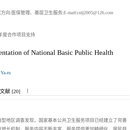
向:医保管理、基层卫生服务;E-mail:cnlj2005@126.com
双年度合作项目支持
entation of National Basic Public Health
Ya-ru
|
|
|
献 [20]
典型地区调查发现，国家基本公共卫生服务项目已经建立了完善
资增长机制，服务内容不断丰富，服务提供更加精细化，居民获