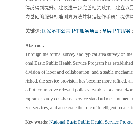
得感得到提升。建议进一步完善相关政策，建立以
为基础的服务标准测算方法并制定操作手册；提供
关键词:
国家基本公共卫生服务项目
;
基层卫生服务
;
Abstract:
Through the formal survey and typical area survey on the 
onal Basic Public Health Service Program has establishe
division of labor and collaboration, and a stable mechani
riched, the service provision has become more refined, an
o further improve relevant policies, establish a demand-o
rograms; study cost-based service standard measurement 
zed services; and accelerate the role of intelligent means t
Key words:
National Basic Public Health Service Progr