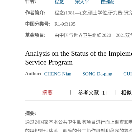
作者:
程念
宋大平
崔雅茹
浏览排名
作者简介:
程念(1981—),女,硕士学位,研究员;研究方
中图分类号:
R1-9;R195
基金项目:
由中国与世界卫生组织2020—2021
Analysis on the Status of the Implem
Service Program
Author:
CHENG Nian
SONG Da-ping
CUI 
|
|
|
|
摘要
参考文献 [1]
相似文
摘要:
通过对国家基本公共卫生服务项目进行面上调查和
的组织管理体系、明确的分工协作机制和稳定的筹