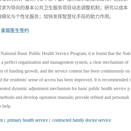
需求为导向的基本公共卫生服务项目动态调整机制；研究以成本
精细化与个性化服务；加快发挥智慧化手段的助力作用。
家庭医生签约
National Basic Public Health Service Program, it is found that the Nati
d a perfect organization and management system, a clear mechanism of
sm of funding growth, and the service content has been continuously en
d the residents' sense of access has been improved. It is recommended t
riented dynamic adjustment mechanism for basic public health service p
methods and develop operation manuals; provide refined and personali
o help.
am
;
primary health service
;
contracted family doctor service