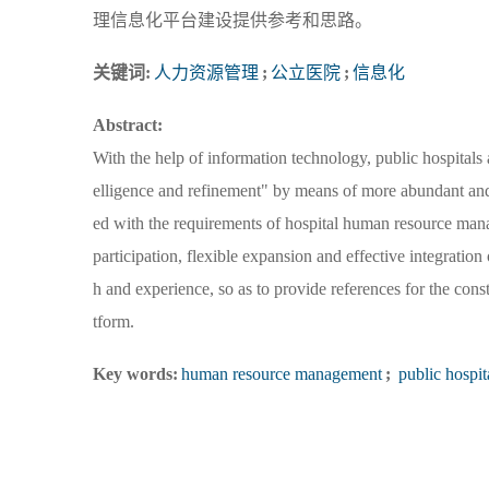
理信息化平台建设提供参考和思路。
关键词:
人力资源管理
;
公立医院
;
信息化
Abstract:
With the help of information technology, public hospital
elligence and refinement" by means of more abundant and
ed with the requirements of hospital human resource manag
participation, flexible expansion and effective integrati
h and experience, so as to provide references for the con
tform.
Key words:
human resource management
;
public hospit