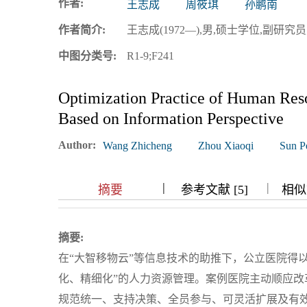
作者:
王志成
周筱琪
孙鹏南
浏览排名
作者简介:
王志成(1972—),男,硕士学位,副研究员;研
中图分类号:
R1-9;F241
Optimization Practice of Human Res
Based on Information Perspective
Author:
Wang Zhicheng
Zhou Xiaoqi
Sun P
|
|
|
|
摘要
参考文献 [5]
相似文
摘要:
在“大智移物云”等信息技术的助推下，公立医院得
化、精细化”的人力资源管理。案例医院主动顺应
规范统一、支持决策、全员参与、可灵活扩展及有