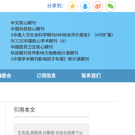
分享到：
编委会
订阅信息
联系我们
引用本文
王志成,周筱琪,孙鹏南.信息化视角下公