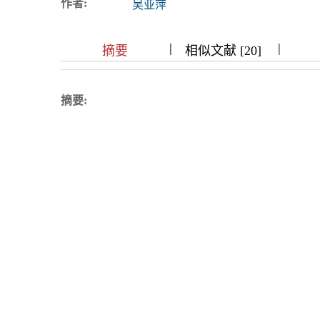
作者:
吴亚萍
浏览排名
|
|
|
|
|
|
|
摘要
相似文献 [20]
摘要: