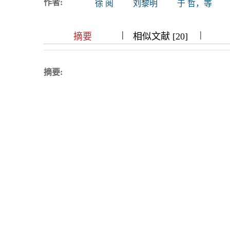
作者:
徐 阅
刘黎明
于 哲，等
浏览排名
|
|
|
|
|
|
|
摘要
相似文献 [20]
摘要: