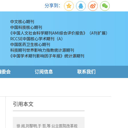
分享到：
编委会
订阅信息
联系我们
引用本文
徐 阅,刘黎明,于 哲,等.公立医院改革视