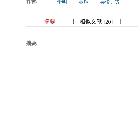
作者:
李明
黄煊
吴俊，等
浏览排名
|
|
|
|
|
|
|
摘要
相似文献 [20]
摘要: