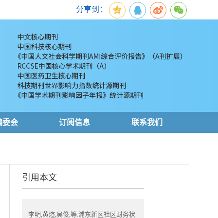
分享到：
编委会
订阅信息
联系我们
引用本文
李明,黄煊,吴俊,等.浦东新区社区财务状