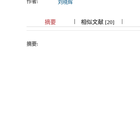
作者:
刘晓辉
浏览排名
|
|
|
|
|
|
|
摘要
相似文献 [20]
摘要: