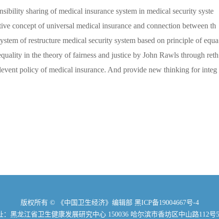
ibility sharing of medical insurance system in medical security syste
ctive concept of universal medical insurance and connection between th
system of restructure medical security system based on principle of equa
quality in the theory of fairness and justice by John Rawls through reth
levent policy of medical insurance. And provide new thinking for integ
版权所有 © 《中国卫生经济》编辑部
黑ICP备19004667号-4
：黑龙江省卫生健康发展研究中心 150036 哈尔滨市香坊区中山路112号5