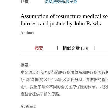
作者:
沈晓,殷妍先,聂子潞
浏览排名
Assumption of restructure medical se
fairness and justice by John Rawls
Author:
|
|
|
|
|
|
|
摘要
相似文献 [20]
摘要:
本文通过对我国现行的医疗保障体系和医疗保险有
疗保险制度的公共性程度及责任分担，并依据约翰·
则”，提出了与众不同的全民医疗保险的概念，以
度整合提供了新的思路。
Abstract: