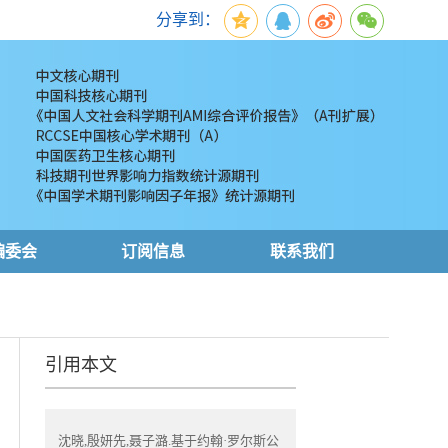
分享到：
编委会
订阅信息
联系我们
引用本文
沈晓,殷妍先,聂子潞.基于约翰·罗尔斯公