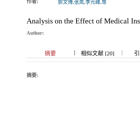
作者:
郭文博,张岚,李元峰,等
浏览排名
Analysis on the Effect of Medical I
Author:
|
|
|
|
|
摘要
相似文献 [20]
引
摘要: