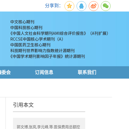
分享到：
编委会
订阅信息
联系我们
引用本文
郭文博,张岚,李元峰,等.医保费用总额控