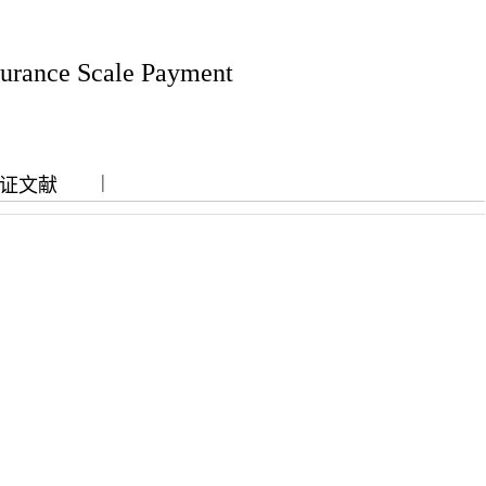
nsurance Scale Payment
|
|
证文献