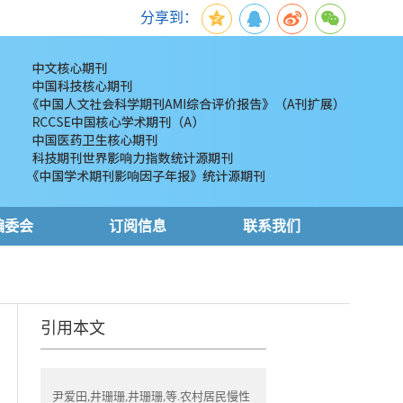
分享到：
编委会
订阅信息
联系我们
引用本文
尹爱田,井珊珊,井珊珊,等.农村居民慢性