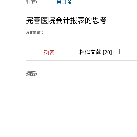
作者:
冉国强
浏览排名
完善医院会计报表的思考
Author:
|
|
|
|
|
|
|
摘要
相似文献 [20]
摘要: