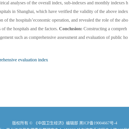
rical analyses of the overall index, sub-indexes and monthly indexes h
ospitals in Shanghai, which have verified the validity of the above index
n of the hospitals’economic operation, and revealed the role of the abo
of the hospitals and the factors.
Conclusion:
Constructing a compreh
agement such as comprehensive assessment and evaluation of public ho
ehensive evaluation index
版权所有 © 《中国卫生经济》编辑部
黑ICP备19004667号-4