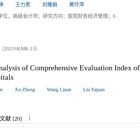
峥
王力男
刘雅娟
黄玲萍
士学位，高级会计师；研究方向：医院财务经济管理；E-
21SKMR-13）
alysis of Comprehensive Evaluation Index of
itals
ie
Xu Zheng
Wang Linan
Liu Yajuan
|
|
|
献 [20]