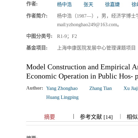
作者:
杨中浩
张天
徐嘉婕
徐
浏览排名
作者简介:
杨中浩（1987—），男，经济学博
mail:yzhonghao249@163.com。
中图分类号:
R1-9；F2
基金项目:
上海申康医院发展中心管理课题项目 （20
Model Construction and Empirical An
Economic Operation in Public Hos⁃ p
Author:
Yang Zhonghao
Zhang Tian
Xu Jiaj
Huang Lingping
|
|
|
|
摘要
参考文献 [14]
相似文