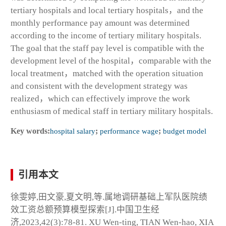
tertiary hospitals and local tertiary hospitals，and the
monthly performance pay amount was determined
according to the income of tertiary military hospitals.
The goal that the staff pay level is compatible with the
development level of the hospital，comparable with the
local treatment，matched with the operation situation
and consistent with the development strategy was
realized，which can effectively improve the work
enthusiasm of medical staff in tertiary military hospitals.
Key words:
hospital salary
;
performance wage
;
budget model
引用本文
徐雯婷,田文豪,夏文明,等.属地调研基础上军队医院绩
效工资总额预算模型探索[J].中国卫生经
济,2023,42(3):78-81. XU Wen-ting, TIAN Wen-hao, XIA