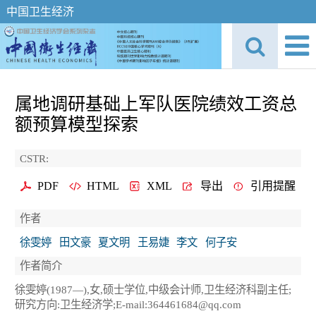
中国卫生经济
属地调研基础上军队医院绩效工资总
额预算模型探索
CSTR:
PDF
HTML
XML
导出
引用提醒
作者
徐雯婷
田文豪
夏文明
王易婕
李文
何子安
作者简介
徐雯婷(1987—),女,硕士学位,中级会计师,卫生经济科副主任;
研究方向:卫生经济学;E-mail:364461684@qq.com