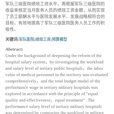
军队三级医院绩效工资水平，再根据军队三级医院的
收益来核定当月医务人员的绩效工资金额，从而实现
了员工薪酬水平与医院发展水平、发展战略相符合的
目标，有效地提高了军队三级医院医务人员工作的积
极性。
关键词:
军队医院
;
绩效工资
;
预算模型
Abstract:
Under the background of deepening the reform of the
hospital salary system，by investigating the workload
and salary level of tertiary public hospitals，the labor
value of medical personnel in the territory was evaluated
comprehensively，and the total budget model of the
performance wage in tertiary military hospitals was
explored in accordance with the principle of "equal
quality and effectiveness，equal treatment" . The
performance salary level of tertiary military hospitals
was determined by comparing the workload in military