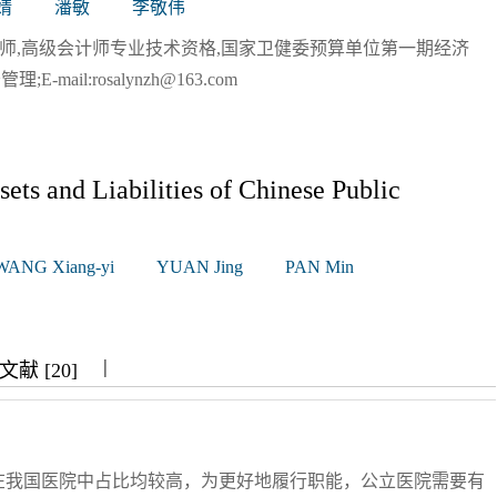
婧
潘敏
李敬伟
册会计师,高级会计师专业技术资格,国家卫健委预算单位第一期经济
ail:rosalynzh@163.com
ts and Liabilities of Chinese Public
WANG Xiang-yi
YUAN Jing
PAN Min
|
|
|
献 [20]
在我国医院中占比均较高，为更好地履行职能，公立医院需要有