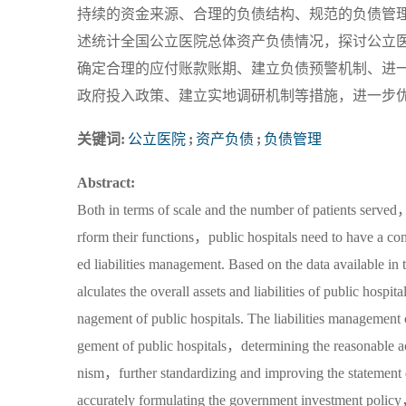
持续的资金来源、合理的负债结构、规范的负债管理
述统计全国公立医院总体资产负债情况，探讨公立
确定合理的应付账款账期、建立负债预警机制、进
政府投入政策、建立实地调研机制等措施，进一步
关键词:
公立医院
;
资产负债
;
负债管理
Abstract:
Both in terms of scale and the number of patients served，t
rform their functions，public hospitals need to have a con
ed liabilities management. Based on the data available i
alculates the overall assets and liabilities of public hosp
nagement of public hospitals. The liabilities management 
gement of public hospitals，determining the reasonable ac
nism，further standardizing and improving the statement 
accurately formulating the government investment policy