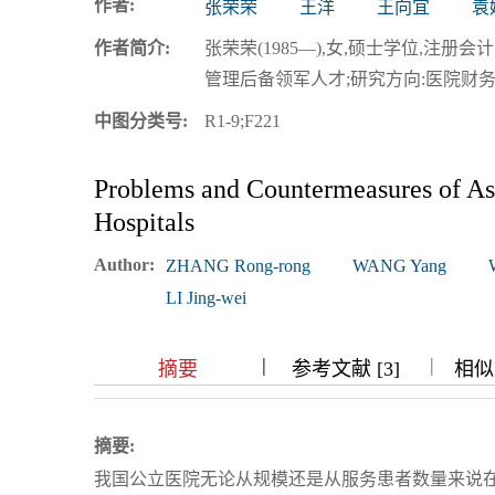
作者:
张荣荣
王洋
王向宜
袁
浏览排名
作者简介:
张荣荣(1985—),女,硕士学位,注
管理后备领军人才;研究方向:医院财务管理;E-m
中图分类号:
R1-9;F221
Problems and Countermeasures of Asse
Hospitals
Author:
ZHANG Rong-rong
WANG Yang
LI Jing-wei
|
|
|
|
摘要
参考文献 [3]
相似文
摘要:
我国公立医院无论从规模还是从服务患者数量来说