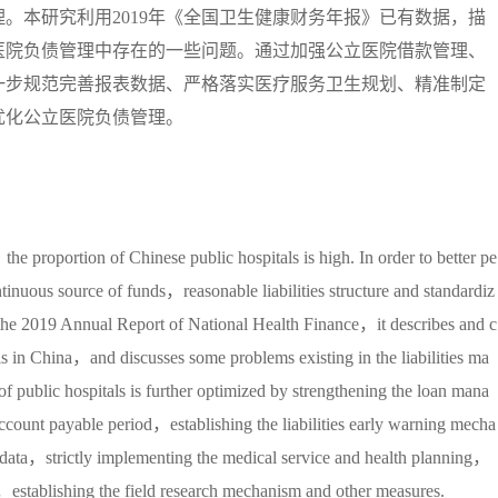
。本研究利用2019年《全国卫生健康财务年报》已有数据，描
医院负债管理中存在的一些问题。通过加强公立医院借款管理、
一步规范完善报表数据、严格落实医疗服务卫生规划、精准制定
优化公立医院负债管理。
he proportion of Chinese public hospitals is high. In order to better pe
tinuous source of funds，reasonable liabilities structure and standardiz
n the 2019 Annual Report of National Health Finance，it describes and c
itals in China，and discusses some problems existing in the liabilities ma
of public hospitals is further optimized by strengthening the loan mana
count payable period，establishing the liabilities early warning mecha
data，strictly implementing the medical service and health planning，
，establishing the field research mechanism and other measures.