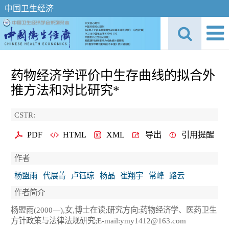
中国卫生经济
药物经济学评价中生存曲线的拟合外
推方法和对比研究*
CSTR:
PDF
HTML
XML
导出
引用提醒
作者
杨盟雨
代展菁
卢钰琼
杨晶
崔翔宇
常峰
路云
作者简介
杨盟雨(2000—),女,博士在读;研究方向:药物经济学、医药卫生
方针政策与法律法规研究;E-mail:ymy1412@163.com