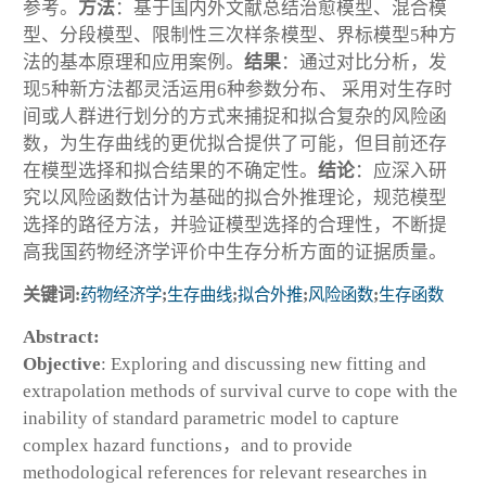
参考。
方法
：基于国内外文献总结治愈模型、混合模
型、分段模型、限制性三次样条模型、界标模型5种方
法的基本原理和应用案例。
结果
：通过对比分析，发
现5种新方法都灵活运用6种参数分布、 采用对生存时
间或人群进行划分的方式来捕捉和拟合复杂的风险函
数，为生存曲线的更优拟合提供了可能，但目前还存
在模型选择和拟合结果的不确定性。
结论
：应深入研
究以风险函数估计为基础的拟合外推理论，规范模型
选择的路径方法，并验证模型选择的合理性，不断提
高我国药物经济学评价中生存分析方面的证据质量。
关键词:
药物经济学
;
生存曲线
;
拟合外推
;
风险函数
;
生存函数
Abstract:
Objective
: Exploring and discussing new fitting and
extrapolation methods of survival curve to cope with the
inability of standard parametric model to capture
complex hazard functions，and to provide
methodological references for relevant researches in