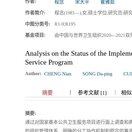
作者:
程念
宋大平
崔雅茹
浏览排名
作者简介:
程念(1981—),女,硕士学位,研究员;研究方
中图分类号:
R1-9;R195
基金项目:
由中国与世界卫生组织2020—2021
Analysis on the Status of the Implem
Service Program
Author:
CHENG Nian
SONG Da-ping
CUI 
|
|
|
|
摘要
参考文献 [1]
相似文
摘要:
通过对国家基本公共卫生服务项目进行面上调查和
的组织管理体系、明确的分工协作机制和稳定的筹