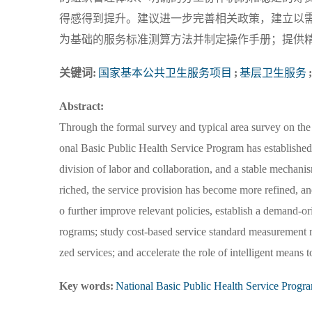
得感得到提升。建议进一步完善相关政策，建立以
为基础的服务标准测算方法并制定操作手册；提供
关键词:
国家基本公共卫生服务项目
;
基层卫生服务
;
Abstract:
Through the formal survey and typical area survey on the 
onal Basic Public Health Service Program has establishe
division of labor and collaboration, and a stable mechani
riched, the service provision has become more refined, an
o further improve relevant policies, establish a demand-o
rograms; study cost-based service standard measurement 
zed services; and accelerate the role of intelligent means t
Key words:
National Basic Public Health Service Progr