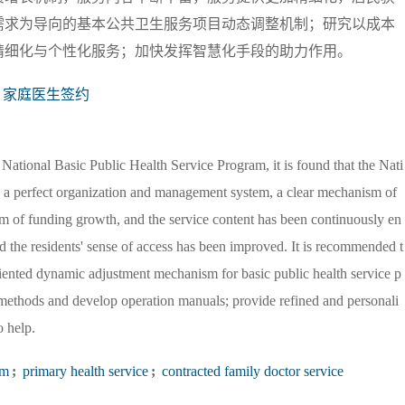
需求为导向的基本公共卫生服务项目动态调整机制；研究以成本
精细化与个性化服务；加快发挥智慧化手段的助力作用。
家庭医生签约
National Basic Public Health Service Program, it is found that the Nati
d a perfect organization and management system, a clear mechanism of
sm of funding growth, and the service content has been continuously en
d the residents' sense of access has been improved. It is recommended t
riented dynamic adjustment mechanism for basic public health service p
methods and develop operation manuals; provide refined and personali
o help.
am
;
primary health service
;
contracted family doctor service