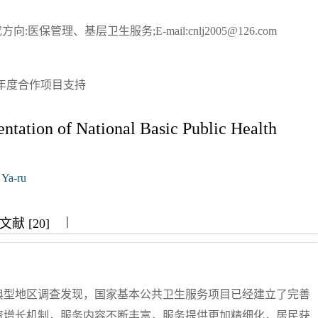
向:医保管理、基层卫生服务;E-mail:cnlj2005@126.com
双年度合作项目支持
entation of National Basic Public Health
Ya-ru
|
|
|
献 [20]
典型地区调查发现，国家基本公共卫生服务项目已经建立了完善
资增长机制，服务内容不断丰富，服务提供更加精细化，居民获