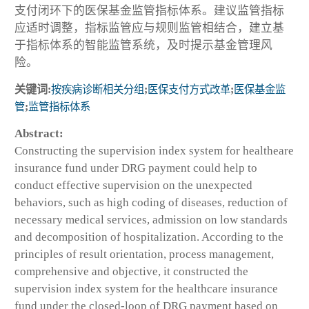
支付闭环下的医保基金监管指标体系。建议监管指标
应适时调整，指标监管应与规则监管相结合，建立基
于指标体系的智能监管系统，及时提示基金管理风
险。
关键词:
按疾病诊断相关分组
;
医保支付方式改革
;
医保基金监
管
;
监管指标体系
Abstract:
Constructing the supervision index system for healtheare
insurance fund under DRG payment could help to
conduct effective supervision on the unexpected
behaviors, such as high coding of diseases, reduction of
necessary medical services, admission on low standards
and decomposition of hospitalization. According to the
principles of result orientation, process management,
comprehensive and objective, it constructed the
supervision index system for the healthcare insurance
fund under the closed-loop of DRG payment based on