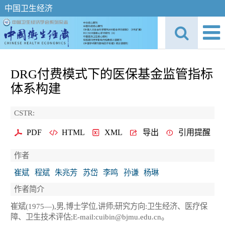
中国卫生经济
DRG付费模式下的医保基金监管指标
体系构建
CSTR:
PDF
HTML
XML
导出
引用提醒
作者
崔斌
程斌
朱兆芳
苏岱
李鸣
孙谦
杨琳
作者简介
崔斌(1975—),男,博士学位,讲师;研究方向:卫生经济、医疗保
障、卫生技术评估;E-mail:cuibin@bjmu.edu.cn。