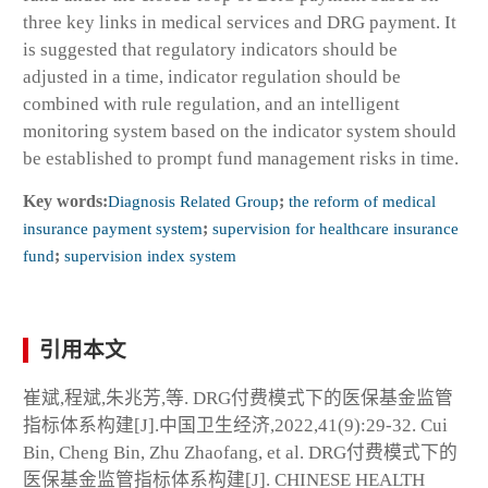
three key links in medical services and DRG payment. It
is suggested that regulatory indicators should be
adjusted in a time, indicator regulation should be
combined with rule regulation, and an intelligent
monitoring system based on the indicator system should
be established to prompt fund management risks in time.
Key words:
Diagnosis Related Group
;
the reform of medical
insurance payment system
;
supervision for healthcare insurance
fund
;
supervision index system
引用本文
崔斌,程斌,朱兆芳,等. DRG付费模式下的医保基金监管
指标体系构建[J].中国卫生经济,2022,41(9):29-32. Cui
Bin, Cheng Bin, Zhu Zhaofang, et al. DRG付费模式下的
医保基金监管指标体系构建[J]. CHINESE HEALTH