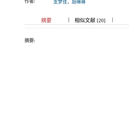
作者:
支梦佳，胡琳琳
浏览排名
|
|
|
|
|
|
|
摘要
相似文献 [20]
摘要: