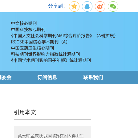
分享到：
编委会
订阅信息
联系我们
引用本文
莫云辉,孟庆跃.我国临界贫困人群卫生