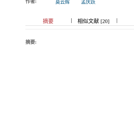
作者:
莫云辉
孟庆跃
浏览排名
|
|
|
|
|
|
|
摘要
相似文献 [20]
摘要: