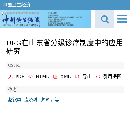
中国卫生经济
DRG在山东省分级诊疗制度中的应用
研究
CSTR:
PDF
HTML
XML
导出
引用提醒
作者
赵钦风
虞晓琳
谢 辉，等