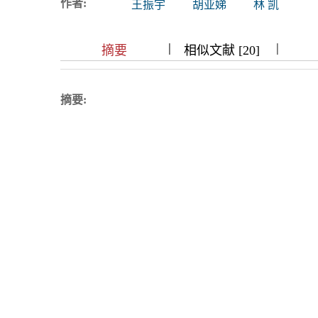
作者:
王振宇
胡亚娣
林 凯
浏览排名
|
|
|
|
|
|
|
摘要
相似文献 [20]
摘要: