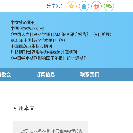
分享到：
编委会
订阅信息
联系我们
引用本文
王振宇,胡亚娣,林 凯.不完全契约理论视