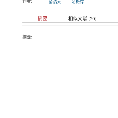
作者:
薛清元
范艳存
浏览排名
|
|
|
|
|
|
|
摘要
相似文献 [20]
摘要: